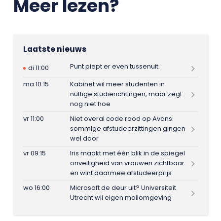
Meer lezen?
Laatste nieuws
Punt piept er even tussenuit
di 11:00
ma 10:15
Kabinet wil meer studenten in
nuttige studierichtingen, maar zegt
nog niet hoe
vr 11:00
Niet overal code rood op Avans:
sommige afstudeerzittingen gingen
wel door
vr 09:15
Iris maakt met één blik in de spiegel
onveiligheid van vrouwen zichtbaar
en wint daarmee afstudeerprijs
wo 16:00
Microsoft de deur uit? Universiteit
Utrecht wil eigen mailomgeving