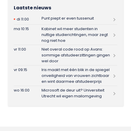
Laatste nieuws
Punt piept er even tussenuit
di 11:00
ma 10:15
Kabinet wil meer studenten in
nuttige studierichtingen, maar zegt
nog niet hoe
vr 11:00
Niet overal code rood op Avans:
sommige afstudeerzittingen gingen
wel door
vr 09:15
Iris maakt met één blik in de spiegel
onveiligheid van vrouwen zichtbaar
en wint daarmee afstudeerprijs
wo 16:00
Microsoft de deur uit? Universiteit
Utrecht wil eigen mailomgeving