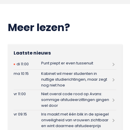
Meer lezen?
Laatste nieuws
Punt piept er even tussenuit
di 11:00
ma 10:15
Kabinet wil meer studenten in
nuttige studierichtingen, maar zegt
nog niet hoe
vr 11:00
Niet overal code rood op Avans:
sommige afstudeerzittingen gingen
wel door
vr 09:15
Iris maakt met één blik in de spiegel
onveiligheid van vrouwen zichtbaar
en wint daarmee afstudeerprijs