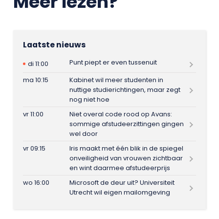
Meer lezen?
Laatste nieuws
Punt piept er even tussenuit
di 11:00
ma 10:15
Kabinet wil meer studenten in
nuttige studierichtingen, maar zegt
nog niet hoe
vr 11:00
Niet overal code rood op Avans:
sommige afstudeerzittingen gingen
wel door
vr 09:15
Iris maakt met één blik in de spiegel
onveiligheid van vrouwen zichtbaar
en wint daarmee afstudeerprijs
wo 16:00
Microsoft de deur uit? Universiteit
Utrecht wil eigen mailomgeving