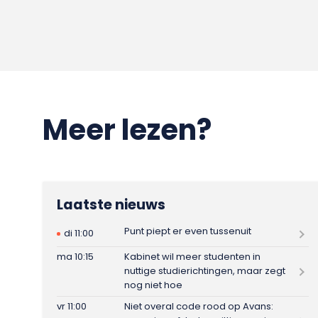
Meer lezen?
Laatste nieuws
Punt piept er even tussenuit
di 11:00
ma 10:15
Kabinet wil meer studenten in
nuttige studierichtingen, maar zegt
nog niet hoe
vr 11:00
Niet overal code rood op Avans: