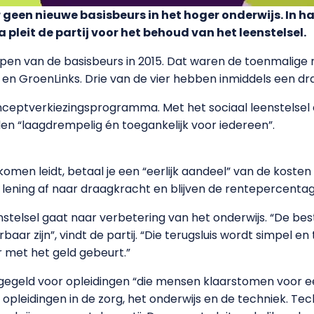
r geen nieuwe basisbeurs in het hoger onderwijs. In h
eit de partij voor het behoud van het leenstelsel.
ppen van de basisbeurs in 2015. Dat waren de toenmalige
en GroenLinks. Drie van de vier hebben inmiddels een dr
nceptverkiezingsprogramma. Met het sociaal leenstelsel e
len “laagdrempelig én toegankelijk voor iedereen”.
nkomen leidt, betaal je een “eerlijk aandeel” van de koste
lening af naar draagkracht en blijven de rentepercentag
stelsel gaat naar verbetering van het onderwijs. “De be
aar zijn”, vindt de partij. “Die terugsluis wordt simpel
 met het geld gebeurt.”
egegeld voor opleidingen “die mensen klaarstomen voor e
opleidingen in de zorg, het onderwijs en de techniek. Te