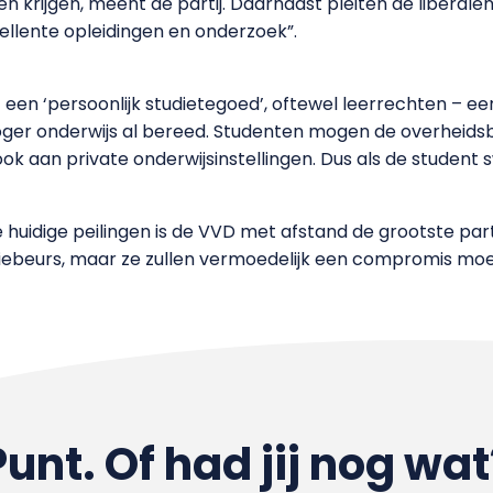
 krijgen, meent de partij. Daarnaast pleiten de liberalen 
cellente opleidingen en onderzoek”.
een ‘persoonlijk studietegoed’, oftewel leerrechten – ee
n hoger onderwijs al bereed. Studenten mogen de overheid
ok aan private onderwijsinstellingen. Dus als de student 
de huidige peilingen is de VVD met afstand de grootste part
iebeurs, maar ze zullen vermoedelijk een compromis moet
Punt. Of had jij nog wat