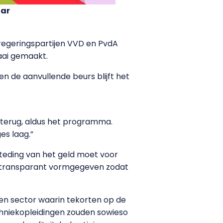
aar
 regeringspartijen VVD en PvdA
aai gemaakt.
n de aanvullende beurs blijft het
n terug, aldus het programma.
es laag.”
steding van het geld moet voor
 en transparant vormgegeven zodat
en sector waarin tekorten op de
chniekopleidingen zouden sowieso