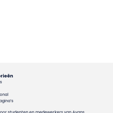
rieën
s
ional
gina’s
g voor studenten en medewerkers van Avans