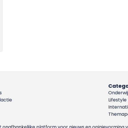
Catego
s
Onderwij
dactie
Lifestyle
Internat
Themapa
et onafhankelijke platform voor nieuws en opinievormin