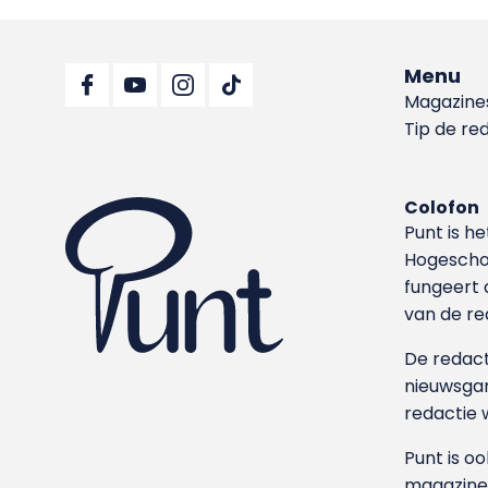
Menu
Magazine
Tip de re
Colofon
Punt is h
Hoge­sch
fungeert 
van de re
De redacti
nieuwsgar
redactie 
Punt is o
magazine