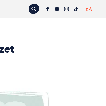
a
A
zet