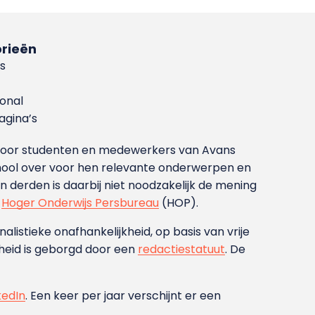
rieën
s
ional
gina’s
g voor studenten en medewerkers van Avans
ool over voor hen relevante onderwerpen en
derden is daarbij niet noodzakelijk de mening
t
Hoger Onderwijs Persbureau
(HOP).
nalistieke onafhankelijkheid, op basis van vrije
heid is geborgd door een
redactiestatuut
. De
kedIn
. Een keer per jaar verschijnt er een