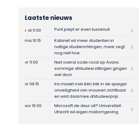
Laatste nieuws
Punt piept er even tussenuit
di 11:00
ma 10:15
Kabinet wil meer studenten in
nuttige studierichtingen, maar zegt
nog niet hoe
vr 11:00
Niet overal code rood op Avans:
sommige afstudeerzittingen gingen
wel door
vr 09:15
Iris maakt met één blik in de spiegel
onveiligheid van vrouwen zichtbaar
en wint daarmee afstudeerprijs
wo 16:00
Microsoft de deur uit? Universiteit
Utrecht wil eigen mailomgeving