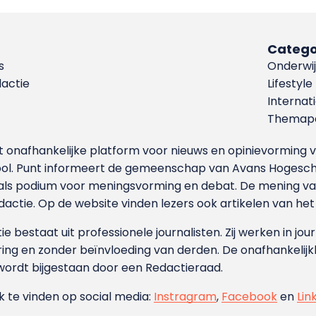
Catego
s
Onderwij
dactie
Lifestyle
Internat
Themapa
et onafhankelijke platform voor nieuws en opinievormin
ool. Punt informeert de gemeenschap van Avans Hogesch
als podium voor meningsvorming en debat. De mening van 
dactie. Op de website vinden lezers ook artikelen van he
e bestaat uit professionele journalisten. Zij werken in jour
ing en zonder beïnvloeding van derden. De onafhankelijk
wordt bijgestaan door een Redactieraad.
ok te vinden op social media:
Instragram
,
Facebook
en
Lin
.