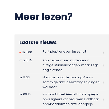
Meer lezen?
Laatste nieuws
Punt piept er even tussenuit
di 11:00
ma 10:15
Kabinet wil meer studenten in
nuttige studierichtingen, maar zegt
nog niet hoe
vr 11:00
Niet overal code rood op Avans:
sommige afstudeerzittingen gingen
wel door
vr 09:15
Iris maakt met één blik in de spiegel
onveiligheid van vrouwen zichtbaar
en wint daarmee afstudeerprijs