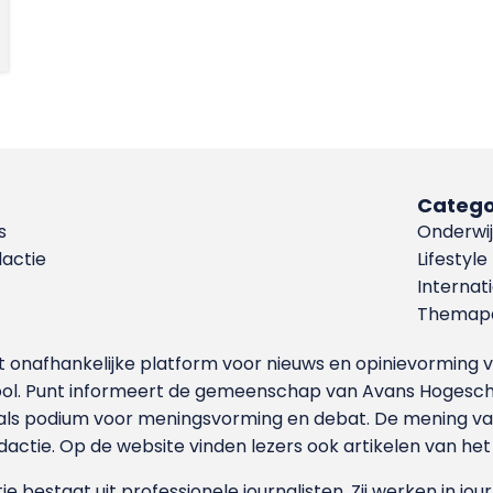
Catego
s
Onderwij
dactie
Lifestyle
Internat
Themapa
et onafhankelijke platform voor nieuws en opinievormin
ool. Punt informeert de gemeenschap van Avans Hogesch
als podium voor meningsvorming en debat. De mening van 
dactie. Op de website vinden lezers ook artikelen van he
e bestaat uit professionele journalisten. Zij werken in jour