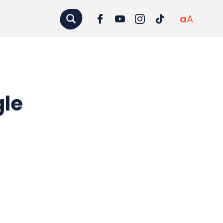
a
A
gle