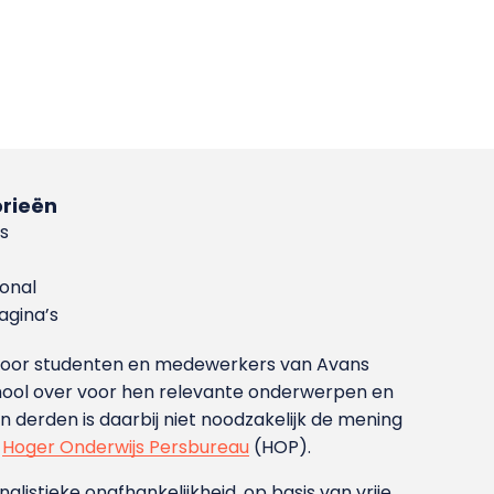
rieën
s
ional
gina’s
g voor studenten en medewerkers van Avans
ool over voor hen relevante onderwerpen en
derden is daarbij niet noodzakelijk de mening
t
Hoger Onderwijs Persbureau
(HOP).
nalistieke onafhankelijkheid, op basis van vrije