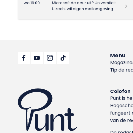
wo 16:00
Microsoft de deur uit? Universiteit
Utrecht wil eigen mailomgeving
Menu
Magazine
Tip de re
Colofon
Punt is h
Hoge­sch
fungeert 
van de re
De redacti