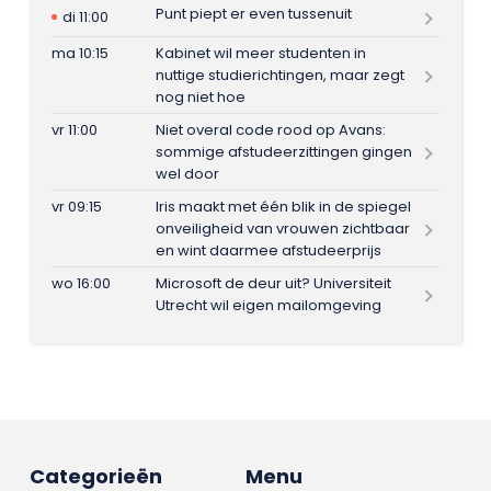
Punt piept er even tussenuit
di 11:00
ma 10:15
Kabinet wil meer studenten in
nuttige studierichtingen, maar zegt
nog niet hoe
vr 11:00
Niet overal code rood op Avans:
sommige afstudeerzittingen gingen
wel door
vr 09:15
Iris maakt met één blik in de spiegel
onveiligheid van vrouwen zichtbaar
en wint daarmee afstudeerprijs
wo 16:00
Microsoft de deur uit? Universiteit
Utrecht wil eigen mailomgeving
Categorieën
Menu