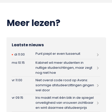
Meer lezen?
Laatste nieuws
Punt piept er even tussenuit
di 11:00
ma 10:15
Kabinet wil meer studenten in
nuttige studierichtingen, maar zegt
nog niet hoe
vr 11:00
Niet overal code rood op Avans:
sommige afstudeerzittingen gingen
wel door
vr 09:15
Iris maakt met één blik in de spiegel
onveiligheid van vrouwen zichtbaar
en wint daarmee afstudeerprijs