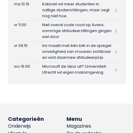
ma 10:15
Kabinet wil meer studenten in
nuttige studierichtingen, maar zegt
nog niet hoe
vr 11:00
Niet overal code rood op Avans:
sommige afstudeerzittingen gingen
wel door
vr 09:15
Iris maakt met één blik in de spiegel
onveiligheid van vrouwen zichtbaar
en wint daarmee afstudeerprijs
wo 16:00
Microsoft de deur uit? Universiteit
Utrecht wil eigen mailomgeving
Categorieën
Menu
Onderwijs
Magazines