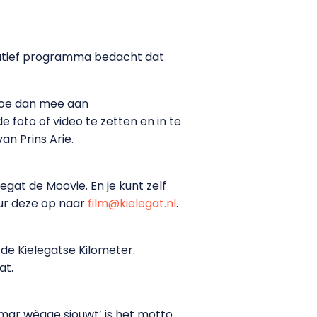
ernatief programma bedacht dat
 Doe dan mee aan
 foto of video te zetten en in te
n Prins Arie.
gat de Moovie. En je kunt zelf
uur deze op naar
film@kielegat.nl
.
 de Kielegatse Kilometer.
at.
 mar wègge sjouwt’ is het motto