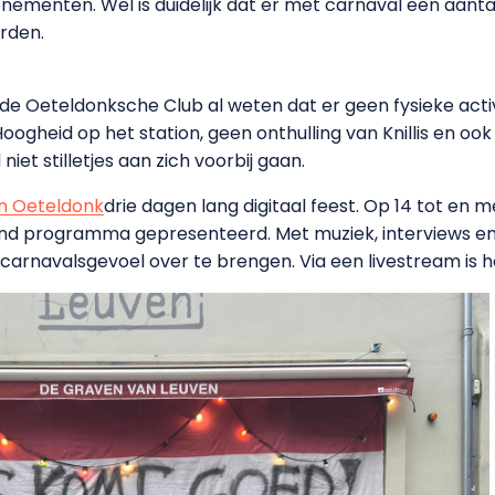
nementen. Wel is duidelijk dat er met carnaval een aanta
rden.
t de Oeteldonksche Club al weten dat er geen fysieke acti
ogheid op het station, geen onthulling van Knillis en oo
iet stilletjes aan zich voorbij gaan.
 in Oeteldonk
drie dagen lang digitaal feest. Op 14 tot en m
ullend programma gepresenteerd. Met muziek, interviews en
arnavalsgevoel over te brengen. Via een livestream is he