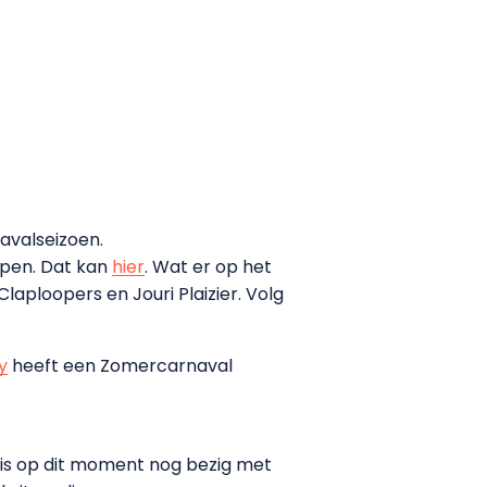
navalseizoen.
kopen. Dat kan
hier
. Wat er op het
aploopers en Jouri Plaizier. Volg
y
heeft een Zomercarnaval
l is op dit moment nog bezig met