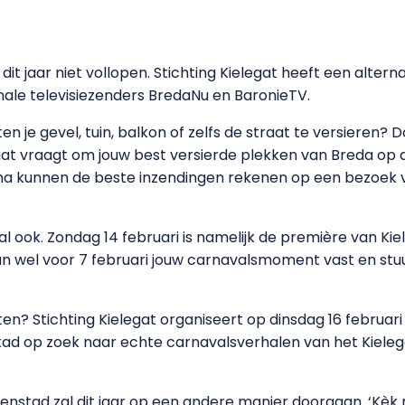
 dit jaar niet vollopen. Stichting Kielegat heeft een alt
ionale televisiezenders BredaNu en BaronieTV.
n je gevel, tuin, balkon of zelfs de straat te versieren?
egat vraagt om jouw best versierde plekken van Breda op de
rna kunnen de beste inzendingen rekenen op een bezoek va
 ook. Zondag 14 februari is namelijk de première van Kiele
dan wel voor 7 februari jouw carnavalsmoment vast en st
n? Stichting Kielegat organiseert op dinsdag 16 februari
ad op zoek naar echte carnavalsverhalen van het Kieleg
kenstad zal dit jaar op een andere manier doorgaan. ‘Kèk