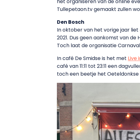
het organiseren van de online eve
Tullepetaon.tv gemaakt zullen wo
Den Bosch
In oktober van het vorige jaar lie
2021. Dus geen aankomst van de Ho
Toch laat de organisatie Carnaval n
In café De Smidse is het met
Live
café van 11:11 tot 23:11 een dagv
toch een beetje het Oeteldonkse c