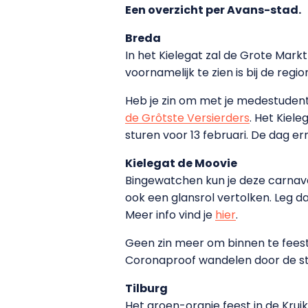
Een overzicht per Avans-stad.
Breda
In het Kielegat zal de Grote Markt
voornamelijk te zien is bij de reg
Heb je zin om met je medestudente
de Grôtste Versierders
. Het Kiel
sturen voor 13 februari. De dag e
Kielegat de Moovie
Bingewatchen kun je deze carnaval
ook een glansrol vertolken. Leg 
Meer info vind je
hier
.
Geen zin meer om binnen te feeste
Coronaproof wandelen door de st
Tilburg
Het groen-oranje feest in de Krui