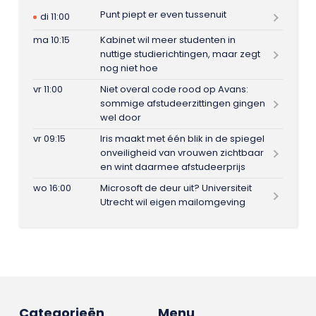
Punt piept er even tussenuit
di 11:00
ma 10:15
Kabinet wil meer studenten in
nuttige studierichtingen, maar zegt
nog niet hoe
vr 11:00
Niet overal code rood op Avans:
sommige afstudeerzittingen gingen
wel door
vr 09:15
Iris maakt met één blik in de spiegel
onveiligheid van vrouwen zichtbaar
en wint daarmee afstudeerprijs
wo 16:00
Microsoft de deur uit? Universiteit
Utrecht wil eigen mailomgeving
Categorieën
Menu