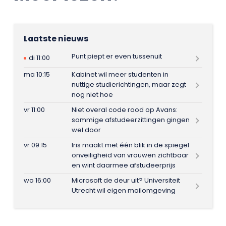
Laatste nieuws
Punt piept er even tussenuit
di 11:00
ma 10:15
Kabinet wil meer studenten in
nuttige studierichtingen, maar zegt
nog niet hoe
vr 11:00
Niet overal code rood op Avans:
sommige afstudeerzittingen gingen
wel door
vr 09:15
Iris maakt met één blik in de spiegel
onveiligheid van vrouwen zichtbaar
en wint daarmee afstudeerprijs
wo 16:00
Microsoft de deur uit? Universiteit
Utrecht wil eigen mailomgeving