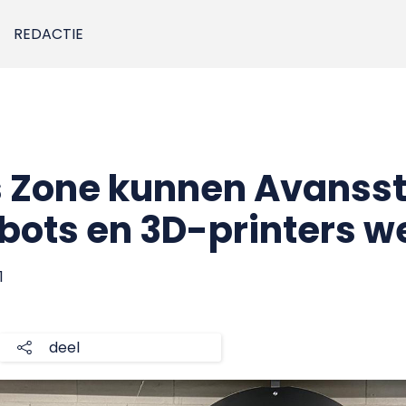
REDACTIE
s Zone kunnen Avanss
obots en 3D-printers w
1
deel