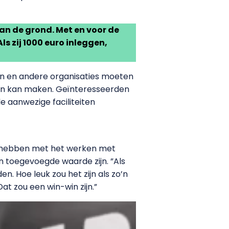
n de grond. Met en voor de
s zij 1000 euro inleggen,
en en andere organisaties moeten
an kan maken. Geïnteresseerden
e aanwezige faciliteiten
ng hebben met het werken met
n toegevoegde waarde zijn. ”Als
n. Hoe leuk zou het zijn als zo’n
t zou een win-win zijn.”