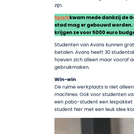
zijn.
Spark
kwam mede dankzij de Ge
stad mag er gebouwd worden.
krijgen ze voor 5000 euro budge
Studenten van Avans kunnen grati
betalen. Avans heeft 30 student
hoeven zich alleen maar vooraf aa
gebruikmaken.
Win-win
De ruime werkplaats is niet alle
machines. Ook voor studenten van 
een pabo-student een lespakket heef
student hier met een leuk idee k