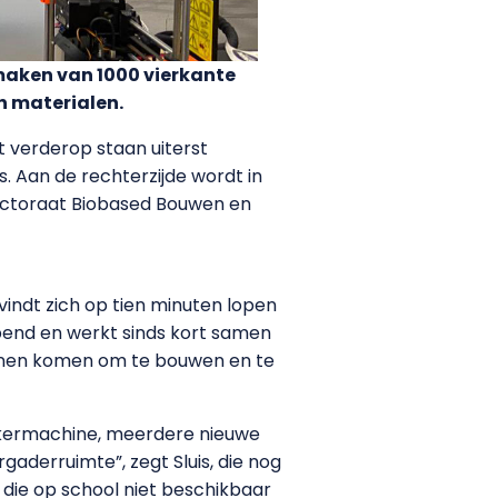
maken van 1000 vierkante
n materialen.
t verderop staan uiterst
. Aan de rechterzijde wordt in
j lectoraat Biobased Bouwen en
indt zich op tien minuten lopen
pend en werkt sinds kort samen
unnen komen om te bouwen en te
tickermachine, meerdere nieuwe
gaderruimte”, zegt Sluis, die nog
 die op school niet beschikbaar