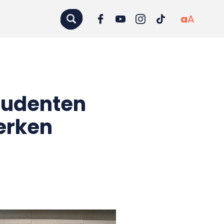
a
A
tudenten
erken