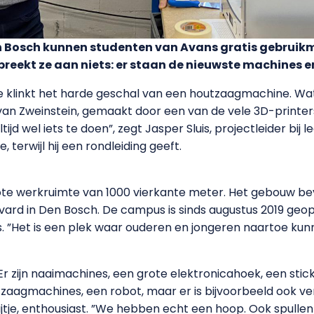
en Bosch kunnen studenten van Avans gratis gebruik
reekt ze aan niets: er staan de nieuwste machines e
te klinkt het harde geschal van een houtzaagmachine. Wa
 van Zweinstein, gemaakt door een van de vele 3D-printers
tijd wel iets te doen”, zegt Jasper Sluis, projectleider bi
terwijl hij een rondleiding geeft.
rote werkruimte van 1000 vierkante meter. Het gebouw bev
ard in Den Bosch. De campus is sinds augustus 2019 geo
s. ”Het is een plek waar ouderen en jongeren naartoe k
”Er zijn naaimachines, een grote elektronicahoek, een s
tzaagmachines, een robot, maar er is bijvoorbeeld ook ver
ijtje, enthousiast. ”We hebben echt een hoop. Ook spullen