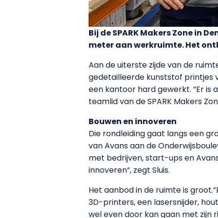
Bij de SPARK Makers Zone in D
meter aan werkruimte. Het ontb
Aan de uiterste zijde van de ruim
gedetailleerde kunststof printjes
een kantoor hard gewerkt. ”Er is al
teamlid van de SPARK Makers Zone, 
Bouwen en innoveren
Die rondleiding gaat langs een g
van Avans aan de Onderwijsboulev
met bedrijven, start-ups en Avan
innoveren”, zegt Sluis.
Het aanbod in de ruimte is groot.
3D-printers, een lasersnijder, hou
wel even door kan gaan met zijn r