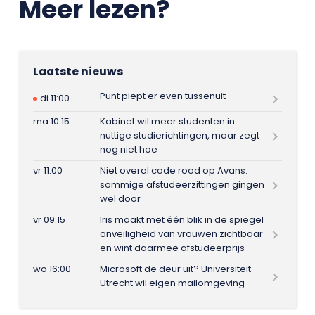
Meer lezen?
Laatste nieuws
Punt piept er even tussenuit
di 11:00
ma 10:15
Kabinet wil meer studenten in
nuttige studierichtingen, maar zegt
nog niet hoe
vr 11:00
Niet overal code rood op Avans:
sommige afstudeerzittingen gingen
wel door
vr 09:15
Iris maakt met één blik in de spiegel
onveiligheid van vrouwen zichtbaar
en wint daarmee afstudeerprijs
wo 16:00
Microsoft de deur uit? Universiteit
Utrecht wil eigen mailomgeving