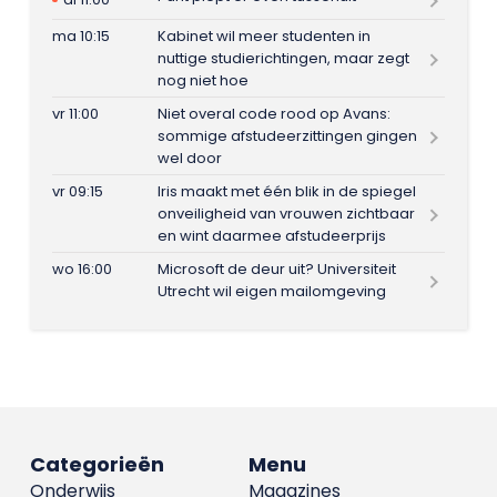
ma 10:15
Kabinet wil meer studenten in
nuttige studierichtingen, maar zegt
nog niet hoe
vr 11:00
Niet overal code rood op Avans:
sommige afstudeerzittingen gingen
wel door
vr 09:15
Iris maakt met één blik in de spiegel
onveiligheid van vrouwen zichtbaar
en wint daarmee afstudeerprijs
wo 16:00
Microsoft de deur uit? Universiteit
Utrecht wil eigen mailomgeving
Categorieën
Menu
Onderwijs
Magazines