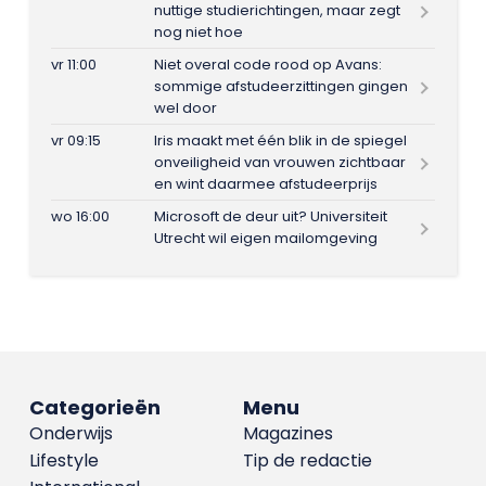
nuttige studierichtingen, maar zegt
nog niet hoe
vr 11:00
Niet overal code rood op Avans:
sommige afstudeerzittingen gingen
wel door
vr 09:15
Iris maakt met één blik in de spiegel
onveiligheid van vrouwen zichtbaar
en wint daarmee afstudeerprijs
wo 16:00
Microsoft de deur uit? Universiteit
Utrecht wil eigen mailomgeving
Categorieën
Menu
Onderwijs
Magazines
Lifestyle
Tip de redactie