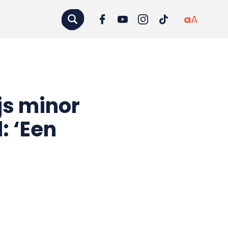
a
A
js minor
: ‘Een