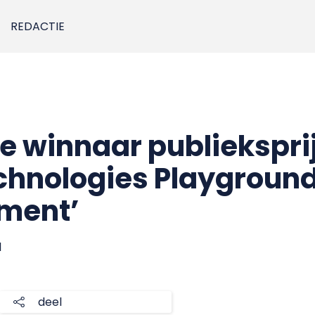
REDACTIE
e winnaar publiekspri
hnologies Playground
iment’
1
deel