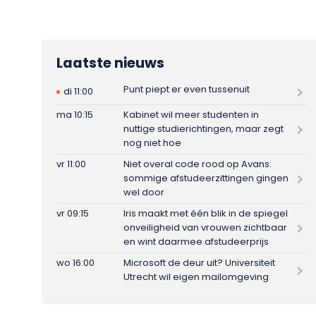
Laatste nieuws
Punt piept er even tussenuit
di 11:00
ma 10:15
Kabinet wil meer studenten in
nuttige studierichtingen, maar zegt
nog niet hoe
vr 11:00
Niet overal code rood op Avans:
sommige afstudeerzittingen gingen
wel door
vr 09:15
Iris maakt met één blik in de spiegel
onveiligheid van vrouwen zichtbaar
en wint daarmee afstudeerprijs
wo 16:00
Microsoft de deur uit? Universiteit
Utrecht wil eigen mailomgeving