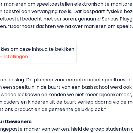
r manieren om speeltoestellen elektronisch te monitoren
 toestel aan vervanging toe is. Dat bespaart fysieke bezo
eeltoestel bedacht met sensoren, genaamd Serious Playgro
ten. ”Daarnaast dachten we na over manieren om speelt
kies om deze inhoud te bekijken
-instellingen
an de slag. De plannen voor een interactief speeltoest
in een speeltuin in de buurt van een basisschool werd oo
 tweede lockdown en konden we niet meer bijeenkomen”, v
uders en kinderen uit de buurt verliep daarna via de ma
t ons product en de gemeente gelukkig ook.”
urtbewoners
angepaste manier van werken, hield de groep studenten 