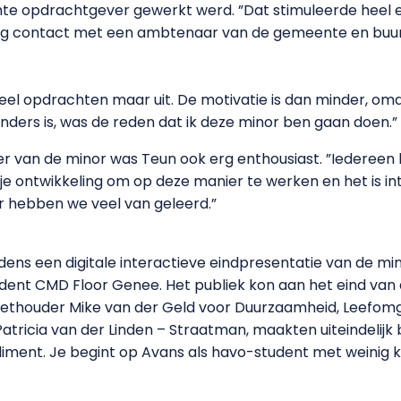
e opdrachtgever gewerkt werd. ”Dat stimuleerde heel er
 contact met een ambtenaar van de gemeente en buurtb
 veel opdrachten maar uit. De motivatie is dan minder, omd
nders is, was de reden dat ik deze minor ben gaan doen.”
er van de minor was Teun ook erg enthousiast. ”Iedereen h
 je ontwikkeling om op deze manier te werken en het is in
aar hebben we veel van geleerd.”
ijdens een digitale interactieve eindpresentatie van de m
dent CMD Floor Genee. Het publiek kon aan het eind van
wethouder Mike van der Geld voor Duurzaamheid, Leefomg
Patricia van der Linden – Straatman, maakten uiteindelij
ment. Je begint op Avans als havo-student met weinig kenn