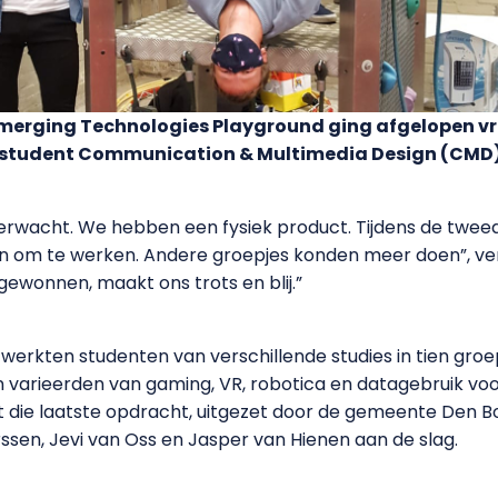
Emerging Technologies Playground ging afgelopen vri
student Communication & Multimedia Design (CMD) zi
rwacht. We hebben een fysiek product. Tijdens de twe
en om te werken. Andere groepjes konden meer doen”, ver
ewonnen, maakt ons trots en blij.”
or werkten studenten van verschillende studies in tien gr
varieerden van gaming, VR, robotica en datagebruik voo
t die laatste opdracht, uitgezet door de gemeente Den Bo
sen, Jevi van Oss en Jasper van Hienen aan de slag.