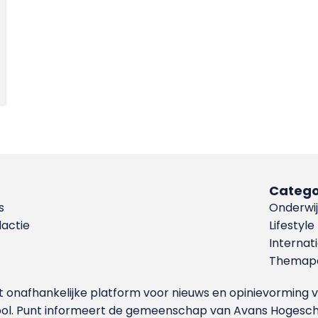
Catego
s
Onderwij
dactie
Lifestyle
Internat
Themapa
et onafhankelijke platform voor nieuws en opinievormin
ool. Punt informeert de gemeenschap van Avans Hogesch