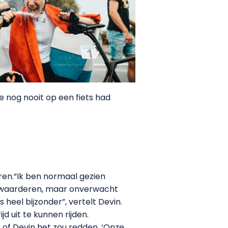
 nog nooit op een fiets had
eren.“Ik ben normaal gezien
n waarderen, maar onverwacht
heel bijzonder”, vertelt Devin.
d uit te kunnen rijden.
of Devin het zou redden. ‘Onze