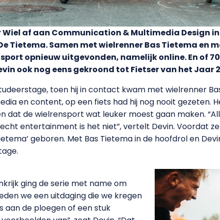
r Wiel af aan Communication & Multimedia Design in 
De Tietema. Samen met wielrenner Bas Tietema en m
e sport opnieuw uitgevonden, namelijk online. En of 7
Devin ook nog eens gekroond tot Fietser van het Jaar 
udeerstage, toen hij in contact kwam met wielrenner Bas 
dia en content, op een fiets had hij nog nooit gezeten. 
n dat de wielrensport wat leuker moest gaan maken. “Alle
 echt entertainment is het niet”, vertelt Devin. Voordat ze
ietema’ geboren. Met Bas Tietema in de hoofdrol en Devin
tage.
ankrijk ging de serie met name om
 deden we een uitdaging die we kregen
a’s aan de ploegen of een stuk