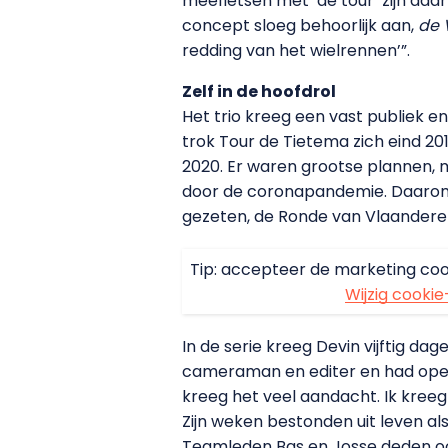
meefietsen met ‘de tour’ zijn daa
concept sloeg behoorlijk aan,
de 
redding van het wielrennen’”.
Zelf in de hoofdrol
Het trio kreeg een vast publiek 
trok Tour de Tietema zich eind 2
2020. Er waren grootse plannen, 
door de coronapandemie. Daarom k
gezeten, de Ronde van Vlaanderen 
Tip: accepteer de marketing coo
Wijzig cookie
In de serie kreeg Devin vijftig d
cameraman en editer en had opee
kreeg het veel aandacht. Ik kreeg 
Zijn weken bestonden uit leven als
Teamleden Bas en Josse deden oo