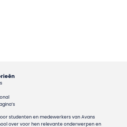
rieën
s
ional
gina’s
g voor studenten en medewerkers van Avans
ool over voor hen relevante onderwerpen en