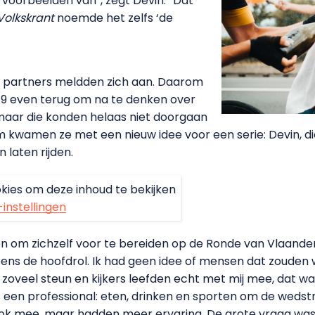
r voorbeelden van”, zegt Devin. “Dat
Volkskrant
noemde het zelfs ‘de
en partners meldden zich aan. Daarom
019 even terug om na te denken over
maar die konden helaas niet doorgaan
wamen ze met een nieuw idee voor een serie: Devin, die
laten rijden.
kies om deze inhoud te bekijken
-instellingen
agen om zichzelf voor te bereiden op de Ronde van Vlaand
ns de hoofdrol. Ik had geen idee of mensen dat zoude
zoveel steun en kijkers leefden echt met mij mee, dat was 
 een professional: eten, drinken en sporten om de wedstrij
k mee, maar hadden meer ervaring. De grote vraag was 