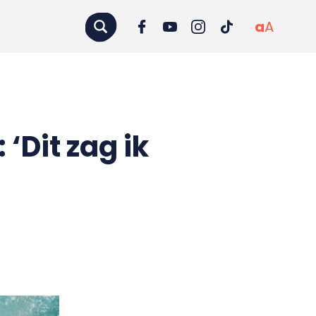
a
A
‘Dit zag ik