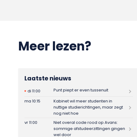
Meer lezen?
Laatste nieuws
Punt piept er even tussenuit
di 11:00
ma 10:15
Kabinet wil meer studenten in
nuttige studierichtingen, maar zegt
nog niet hoe
vr 11:00
Niet overal code rood op Avans:
sommige afstudeerzittingen gingen
wel door