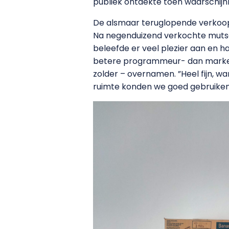
publiek ontdekte toen waarschijnlij
De alsmaar teruglopende verkoop
Na negenduizend verkochte mutsen v
beleefde er veel plezier aan en ha
betere programmeur- dan marketin
zolder – overnamen. ”Heel fijn, w
ruimte konden we goed gebruiken