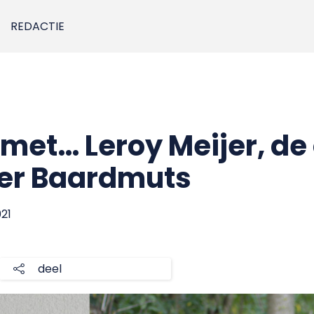
REDACTIE
 met… Leroy Meijer, de
ter Baardmuts
021
deel