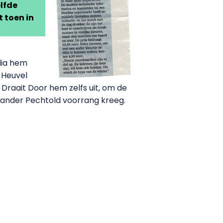
elfde
t toen in
edia hem
 Heuvel
 Draait Door hem zelfs uit, om de
xander Pechtold voorrang kreeg.