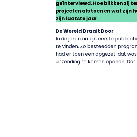
geïnterviewd. Hoe blikken zij t
projecten als toen en wat zijn
zijn laatste jaar.
De Wereld Draait Door
In de jaren na zijn eerste publica
te vinden. Zo besteedden program
had er toen een opgezet, dat was 
uitzending te komen openen. Dat