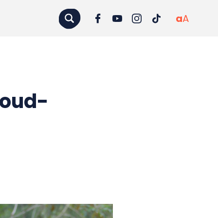
a
A
 oud-