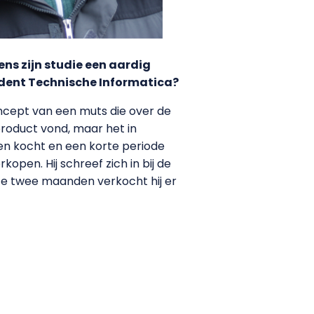
ns zijn studie een aardig
tudent Technische Informatica?
concept van een muts die over de
product vond, maar het in
en kocht en een korte periode
pen. Hij schreef zich in bij de
te twee maanden verkocht hij er