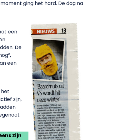
 moment ging het hard. De dag na
taat een
ren
adden. De
nog”,
aan een
 het
ief zijn,
hadden
iegenoot
eens zijn