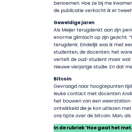
benoemen. Hoe ze bij me kwamen 
de publicatie verkocht ik er tweeh
Geweldige jaren
Als Meijer terugdenkt aan zijn per
enorme glimlach op zijn gezicht. ”I
terugdenk. Eindelijk was ik met e
studenten, de docenten; het waren
vertelt de oud-student maar wat en
nieuwe vierjarige studie. En dat me
Bitcoin
Gevraagd naar hoogtepunten tijden
leuke contact met docenten Andri
het bouwen van een weerstation 
ontwikkeld die je kon uitlezen me
ons tipte over de bitcoin. Man, al
In de rubriek ‘Hoe gaat het met