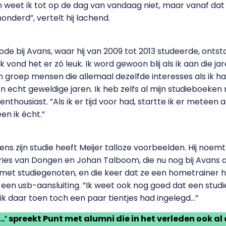
weet ik tot op de dag van vandaag niet, maar vanaf dat
onderd”, vertelt hij lachend.
iode bij Avans, waar hij van 2009 tot 2013 studeerde, onts
k vond het er zó leuk. Ik word gewoon blij als ik aan die ja
en groep mensen die allemaal dezelfde interesses als ik h
 echt geweldige jaren. Ik heb zelfs al mijn studieboeken 
thousiast. ”Als ik er tijd voor had, startte ik er meteen 
en ik écht.”
s zijn studie heeft Meijer talloze voorbeelden. Hij noemt
es van Dongen en Johan Talboom, die nu nog bij Avans act
met studiegenoten, en die keer dat ze een hometrainer 
t een usb-aansluiting. ”Ik weet ook nog goed dat een stud
s ik daar toen toch een paar tientjes had ingelegd…”
…’ spreekt Punt met alumni die in het verleden ook al 