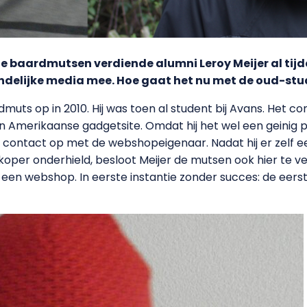
e baardmutsen verdiende alumni Leroy Meijer al tijde
 landelijke media mee. Hoe gaat het nu met de oud-s
ardmuts op in 2010. Hij was toen al student bij Avans. Het 
n Amerikaanse gadgetsite. Omdat hij het wel een geinig 
j contact op met de webshopeigenaar. Nadat hij er zelf e
er onderhield, besloot Meijer de mutsen ook hier te verko
en webshop. In eerste instantie zonder succes: de eers