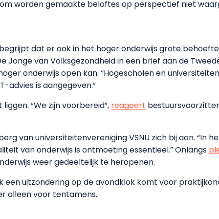
om worden gemaakte beloftes op perspectief niet waarge
et begrijpt dat er ook in het hoger onderwijs grote behoef
 De Jonge van Volksgezondheid in een brief aan de Twe
 hoger onderwijs open kan. “Hogescholen en universiteiten
MT-advies is aangegeven.”
t liggen. “We zijn voorbereid”,
reageert
bestuursvoorzitte
nberg van universiteitenvereniging VSNU zich bij aan. “In h
teit van onderwijs is ontmoeting essentieel.” Onlangs
pl
derwijs weer gedeeltelijk te heropenen.
ok een uitzondering op de avondklok komt voor praktijkonder
der alleen voor tentamens.