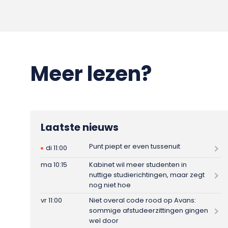
Meer lezen?
Laatste nieuws
Punt piept er even tussenuit
di 11:00
ma 10:15
Kabinet wil meer studenten in
nuttige studierichtingen, maar zegt
nog niet hoe
vr 11:00
Niet overal code rood op Avans:
sommige afstudeerzittingen gingen
wel door