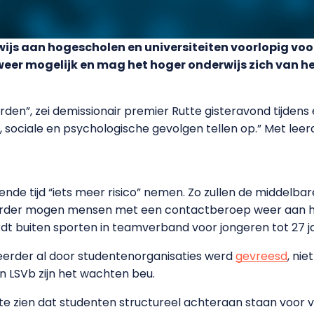
wijs aan hogescholen en universiteiten voorlopig voo
weer mogelijk en mag het hoger onderwijs zich van h
orden”, zei demissionair premier Rutte gisteravond tijden
, sociale en psychologische gevolgen tellen op.” Met le
de tijd “iets meer risico” nemen. Zo zullen de middelbar
Verder mogen mensen met een contactberoep weer aan h
dt buiten sporten in teamverband voor jongeren tot 27 j
eerder al door studentenorganisaties werd
gevreesd
, nie
n LSVb zijn het wachten beu.
e zien dat studenten structureel achteraan staan voor v