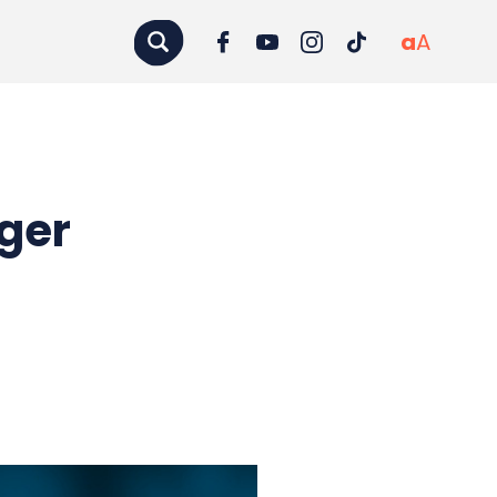
a
A
ger