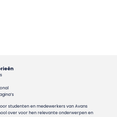
rieën
s
ional
gina’s
g voor studenten en medewerkers van Avans
ool over voor hen relevante onderwerpen en