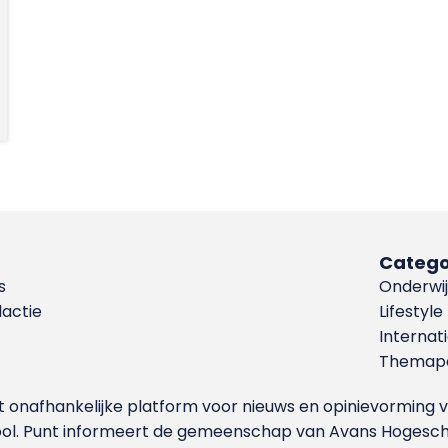
Catego
s
Onderwij
dactie
Lifestyle
Internat
Themapa
et onafhankelijke platform voor nieuws en opinievormin
ool. Punt informeert de gemeenschap van Avans Hogesch