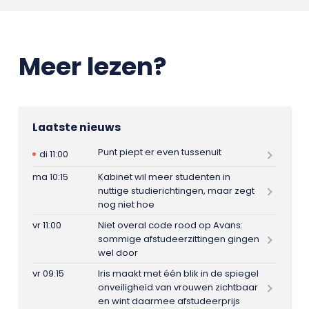
Meer lezen?
Laatste nieuws
Punt piept er even tussenuit
di 11:00
ma 10:15
Kabinet wil meer studenten in
nuttige studierichtingen, maar zegt
nog niet hoe
vr 11:00
Niet overal code rood op Avans:
sommige afstudeerzittingen gingen
wel door
vr 09:15
Iris maakt met één blik in de spiegel
onveiligheid van vrouwen zichtbaar
en wint daarmee afstudeerprijs