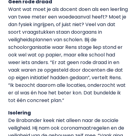
Geen rode draad
Want wat moet je als docent doen als een leerling
van twee meter een woedeaanval heeft? Moet je
dan fysiek ingrijpen, of juist niet? Veel van dat
soort vraagstukken staan doorgaans in
veiligheidsplannen van scholen. Bij de
schoolorganisatie waar Rens stage liep stond er
ook wel wat op papier, maar elke school had
weer iets anders. ”Er zat geen rode draad in en
vaak waren ze opgesteld door docenten die dat
op eigen initiatief hadden gedaan”, vertelt Rens.
”Ik bezocht daarom alle locaties, onderzocht wat
er al was én hoe het beter kon. Dat bundelde ik
tot één concreet plan.”
Isolering
De Brabander keek niet alleen naar de sociale
veiligheid. Hij nam ook coronamaatregelen en de
veiligheid van de gebouwen zelf mee. ”Vaak ging