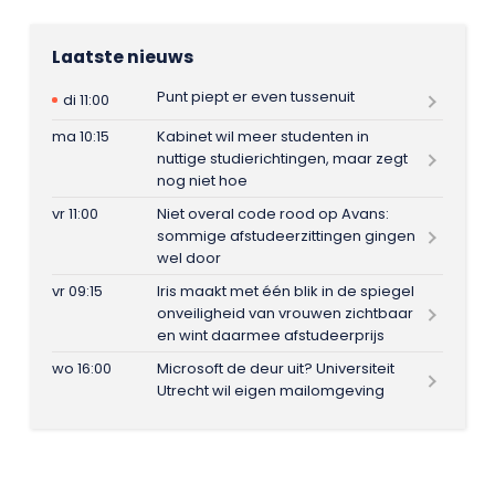
Laatste nieuws
Punt piept er even tussenuit
di 11:00
ma 10:15
Kabinet wil meer studenten in
nuttige studierichtingen, maar zegt
nog niet hoe
vr 11:00
Niet overal code rood op Avans:
sommige afstudeerzittingen gingen
wel door
vr 09:15
Iris maakt met één blik in de spiegel
onveiligheid van vrouwen zichtbaar
en wint daarmee afstudeerprijs
wo 16:00
Microsoft de deur uit? Universiteit
Utrecht wil eigen mailomgeving