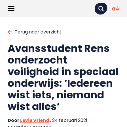
a
A
Terug naar overzicht
Avansstudent Rens
onderzocht
veiligheid in speciaal
onderwijs: ‘Iedereen
wist iets, niemand
wist alles’
Door
Levie Vriend
, 24 februari 2021