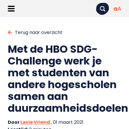
a
A
Terug naar overzicht
Met de HBO SDG-
Challenge werk je
met studenten van
andere hogescholen
samen aan
duurzaamheidsdoelen
Door
Levie Vriend
, 01 maart 2021