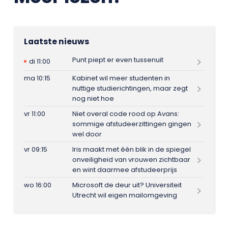
Laatste nieuws
Punt piept er even tussenuit
di 11:00
ma 10:15
Kabinet wil meer studenten in
nuttige studierichtingen, maar zegt
nog niet hoe
vr 11:00
Niet overal code rood op Avans:
sommige afstudeerzittingen gingen
wel door
vr 09:15
Iris maakt met één blik in de spiegel
onveiligheid van vrouwen zichtbaar
en wint daarmee afstudeerprijs
wo 16:00
Microsoft de deur uit? Universiteit
Utrecht wil eigen mailomgeving