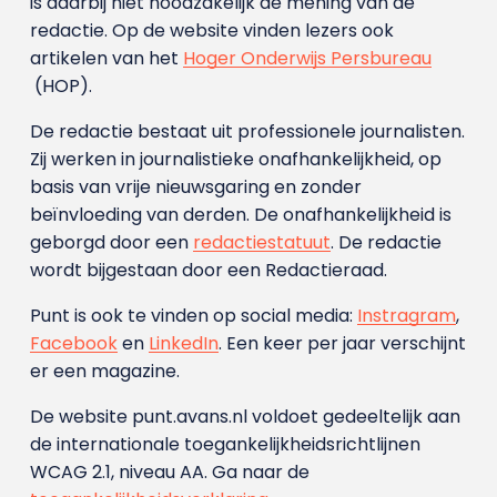
is daarbij niet noodzakelijk de mening van de
redactie. Op de website vinden lezers ook
artikelen van het
Hoger Onderwijs Persbureau
(HOP).
De redactie bestaat uit professionele journalisten.
Zij werken in journalistieke onafhankelijkheid, op
basis van vrije nieuwsgaring en zonder
beïnvloeding van derden. De onafhankelijkheid is
geborgd door een
redactiestatuut
. De redactie
wordt bijgestaan door een Redactieraad.
Punt is ook te vinden op social media:
Instragram
,
Facebook
en
LinkedIn
. Een keer per jaar verschijnt
er een magazine.
De website punt.avans.nl voldoet gedeeltelijk aan
de internationale toegankelijkheidsrichtlijnen
WCAG 2.1, niveau AA. Ga naar de