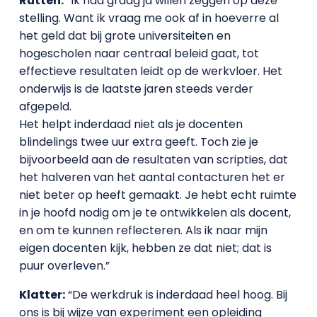
Rutten:
“Ik had graag ja willen zeggen op deze
stelling. Want ik vraag me ook af in hoeverre al
het geld dat bij grote universiteiten en
hogescholen naar centraal beleid gaat, tot
effectieve resultaten leidt op de werkvloer. Het
onderwijs is de laatste jaren steeds verder
afgepeld.
Het helpt inderdaad niet als je docenten
blindelings twee uur extra geeft. Toch zie je
bijvoorbeeld aan de resultaten van scripties, dat
het halveren van het aantal contacturen het er
niet beter op heeft gemaakt. Je hebt echt ruimte
in je hoofd nodig om je te ontwikkelen als docent,
en om te kunnen reflecteren. Als ik naar mijn
eigen docenten kijk, hebben ze dat niet; dat is
puur overleven.”
Klatter:
“De werkdruk is inderdaad heel hoog. Bij
ons is bij wijze van experiment een opleiding