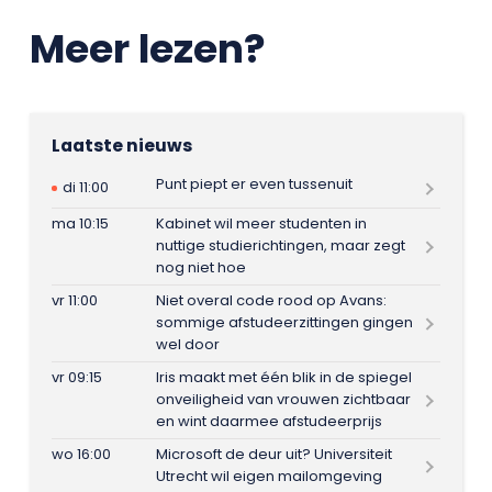
Meer lezen?
Laatste nieuws
Punt piept er even tussenuit
di 11:00
ma 10:15
Kabinet wil meer studenten in
nuttige studierichtingen, maar zegt
nog niet hoe
vr 11:00
Niet overal code rood op Avans:
sommige afstudeerzittingen gingen
wel door
vr 09:15
Iris maakt met één blik in de spiegel
onveiligheid van vrouwen zichtbaar
en wint daarmee afstudeerprijs
wo 16:00
Microsoft de deur uit? Universiteit
Utrecht wil eigen mailomgeving