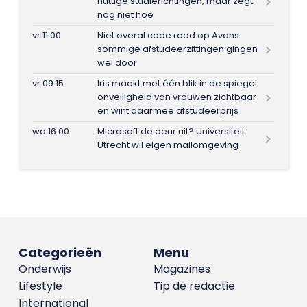
nuttige studierichtingen, maar zegt
nog niet hoe
vr 11:00
Niet overal code rood op Avans:
sommige afstudeerzittingen gingen
wel door
vr 09:15
Iris maakt met één blik in de spiegel
onveiligheid van vrouwen zichtbaar
en wint daarmee afstudeerprijs
wo 16:00
Microsoft de deur uit? Universiteit
Utrecht wil eigen mailomgeving
Categorieën
Menu
Onderwijs
Magazines
Lifestyle
Tip de redactie
International