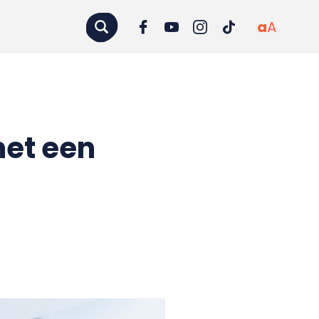
a
A
met een