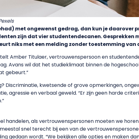
 Pexels
gehad) met ongewenst gedrag, dan kun je daarover p
enten zijn dat vier studentendecanen. Gesprekken 
gebeurt niks met een melding zonder toestemming van 
ertelt Amber Titulaer, vertrouwenspersoon en studentende
Avans wil dat het studieklimaat binnen de hogeschool zo
t gebeurt.”
? Discriminatie, kwetsende of grove opmerkingen, onge
e, agressie en verbaal geweld. “Er zijn geen harde criteria”
.”
l handelen, als vertrouwenspersonen moeten we horen w
 meestal snel terecht bij een van de vertrouwenspersone
ng gedaan wordt. “We bekijken alle opties en maken dan