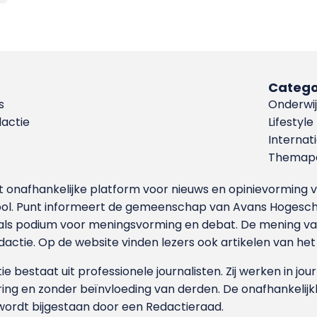
Catego
s
Onderwij
dactie
Lifestyle
Internat
Themapa
et onafhankelijke platform voor nieuws en opinievormin
ool. Punt informeert de gemeenschap van Avans Hogesch
als podium voor meningsvorming en debat. De mening van 
dactie. Op de website vinden lezers ook artikelen van he
e bestaat uit professionele journalisten. Zij werken in jour
ing en zonder beïnvloeding van derden. De onafhankelijk
wordt bijgestaan door een Redactieraad.