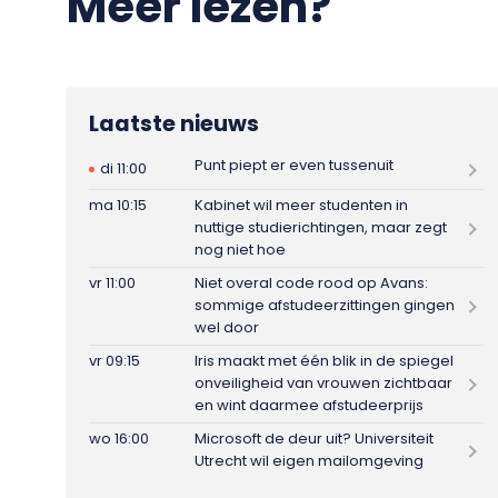
Meer lezen?
Laatste nieuws
Punt piept er even tussenuit
di 11:00
ma 10:15
Kabinet wil meer studenten in
nuttige studierichtingen, maar zegt
nog niet hoe
vr 11:00
Niet overal code rood op Avans:
sommige afstudeerzittingen gingen
wel door
vr 09:15
Iris maakt met één blik in de spiegel
onveiligheid van vrouwen zichtbaar
en wint daarmee afstudeerprijs
wo 16:00
Microsoft de deur uit? Universiteit
Utrecht wil eigen mailomgeving