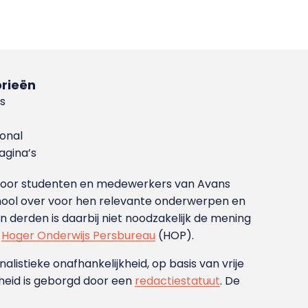
rieën
s
ional
gina’s
g voor studenten en medewerkers van Avans
ool over voor hen relevante onderwerpen en
derden is daarbij niet noodzakelijk de mening
t
Hoger Onderwijs Persbureau
(HOP).
nalistieke onafhankelijkheid, op basis van vrije
heid is geborgd door een
redactiestatuut
. De