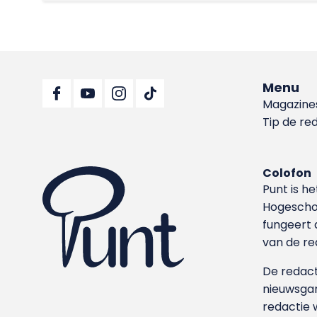
Menu
Magazine
Tip de re
Colofon
Punt is h
Hoge­sch
fungeert 
van de re
De redacti
nieuwsgar
redactie 