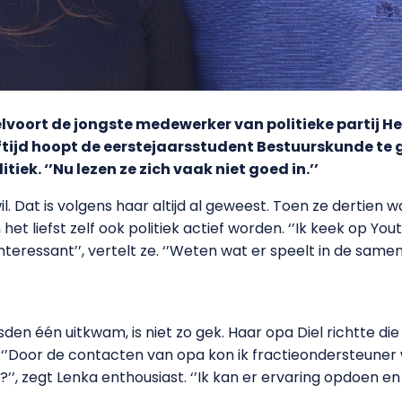
elvoort de jongste medewerker van politieke partij H
tijd hoopt de eerstejaarsstudent Bestuurskunde te
iek. ‘’Nu lezen ze zich vaak niet goed in.’’
l. Dat is volgens haar altijd al geweest. Toen ze dertien w
 het liefst zelf ook politiek actief worden. ‘’Ik keek op Yo
teressant’’, vertelt ze. ‘’Weten wat er speelt in de samenle
den één uitkwam, is niet zo gek. Haar opa Diel richtte die
 ‘’Door de contacten van opa kon ik fractieondersteuner w
, zegt Lenka enthousiast. ‘’Ik kan er ervaring opdoen en v