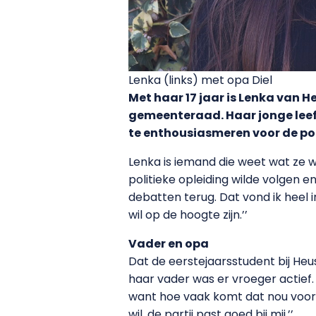
Lenka (links) met opa Diel
Met haar 17 jaar is Lenka van H
gemeenteraad. Haar jonge leef
te enthousiasmeren voor de polit
Lenka is iemand die weet wat ze wi
politieke opleiding wilde volgen en
debatten terug. Dat vond ik heel in
wil op de hoogte zijn.’’
Vader en opa
Dat de eerstejaarsstudent bij Heus
haar vader was er vroeger actief.
want hoe vaak komt dat nou voor?’’
wil, de partij past goed bij mij.’’