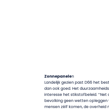
Zonnepanele
n
Landelijk gezien past D66 het bes
dan ook goed. Het duurzaamheidsbe
interesse het stikstofbeleid. ’’Ne
bevolking geen wetten opleggen 
mensen zélf komen, de overheid moe