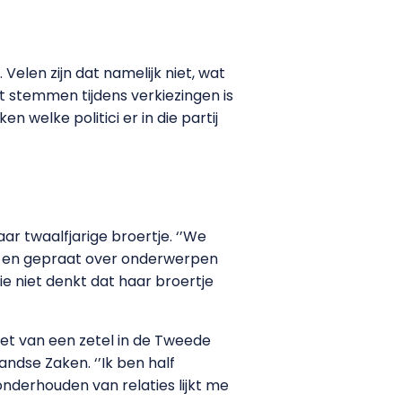
Velen zijn dat namelijk niet, wat
et stemmen tijdens verkiezingen is
 welke politici er in die partij
r twaalfjarige broertje. ‘’We
d en gepraat over onderwerpen
die niet denkt dat haar broertje
iet van een zetel in de Tweede
ndse Zaken. ‘’Ik ben half
onderhouden van relaties lijkt me