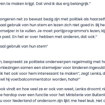
n te maken krijgt. Dat vind ik dus erg belangrijk.’’
ngeren net zo bewust bezig zijn met politiek als haarzelf. 
aal gebruik van hun stem en lezen zich niet goed in. Bij h
ijzer in te vullen. Je moet partijprogramma’s lezen, kijken
je past. En het er over hebben met anderen, dat ook.’’
aal gebruik van hun stem”
 bespreekt ze politieke onderwerpen regelmatig met haa
kiezingen samen een stemwijzer voor kinderen ingevul
er ik het ook voor hem interessant te maken’’, zegt Lenka, 
ig wil hij voetbalcommentator worden, haha!’’
ook vindt en hoe veel ze er ook van weet, Lenka droomt n
 hardop over een functie voor het Ministerie van Buitenla
voor Nederland of andersom zijn lijkt me heel leuk. Het 