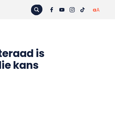
a
A
eraad is
die kans