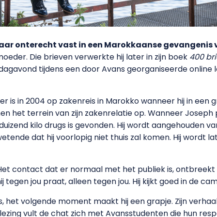
 jaar onterecht vast in een Marokkaanse gevangenis
moeder. Die brieven verwerkte hij later in zijn boek
400 br
rdagavond tijdens een door Avans georganiseerde online 
 is in 2004 op zakenreis in Marokko wanneer hij in een
 het terrein van zijn zakenrelatie op. Wanneer Joseph
htduizend kilo drugs is gevonden. Hij wordt aangehouden
etende dat hij voorlopig niet thuis zal komen. Hij wordt la
 Het contact dat er normaal met het publiek is, ontbreekt
ij tegen jou praat, alleen tegen jou. Hij kijkt goed in de c
 het volgende moment maakt hij een grapje. Zijn verhaal
e lezing vult de chat zich met Avansstudenten die hun re