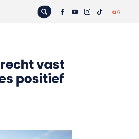
a
A
erecht vast
es positief