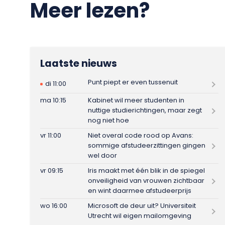
Meer lezen?
Laatste nieuws
Punt piept er even tussenuit
di 11:00
ma 10:15
Kabinet wil meer studenten in
nuttige studierichtingen, maar zegt
nog niet hoe
vr 11:00
Niet overal code rood op Avans:
sommige afstudeerzittingen gingen
wel door
vr 09:15
Iris maakt met één blik in de spiegel
onveiligheid van vrouwen zichtbaar
en wint daarmee afstudeerprijs
wo 16:00
Microsoft de deur uit? Universiteit
Utrecht wil eigen mailomgeving