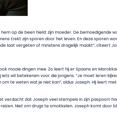
e hem op de been hield: zijn moeder. De bemoedigende woo
mens trekt zijn sporen door het leven. En deze sporen w
nde laat vergeten of minstens dragelijk maakt”, citeert J
k mooie dingen mee. Zo leert hij er Spaans en Marokkaan
iets wil betekenen voor die jongens. “Je moet leren kijke
an om te weten wat je niet kan”, aldus Joseph. Hij leert me
verdacht dat Joseph veel stempels in zijn paspoort had. 
 reizen. Niet om drugs te smokkelen. Joseph komt door blijk