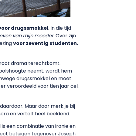
voor drugssmokkel
. In die tijd
ieven van mijn moeder
. Over zijn
lezing
voor zeventig studenten.
 groot drama terechtkomt.
 polshoogte neemt, wordt hem
 vanwege drugssmokkel en moet
ter veroordeeld voor tien jaar cel.
 daardoor. Maar daar merk je bij
amera en vertelt heel beeldend.
 is een combinatie van ironie en
spect betuigen tegenover Joseph.