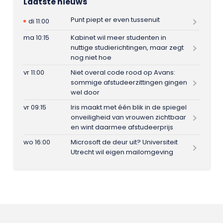
Laatste nieuws
Punt piept er even tussenuit
di 11:00
ma 10:15
Kabinet wil meer studenten in
nuttige studierichtingen, maar zegt
nog niet hoe
vr 11:00
Niet overal code rood op Avans:
sommige afstudeerzittingen gingen
wel door
vr 09:15
Iris maakt met één blik in de spiegel
onveiligheid van vrouwen zichtbaar
en wint daarmee afstudeerprijs
wo 16:00
Microsoft de deur uit? Universiteit
Utrecht wil eigen mailomgeving