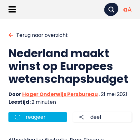
a
A
Terug naar overzicht
Nederland maakt
winst op Europees
wetenschapsbudget
Door
Hoger Onderwijs Persbureau
, 21 mei 2021
Leestijd:
2 minuten
reageer
deel
Afbeelding ter illustratie. Bron: Elmarye