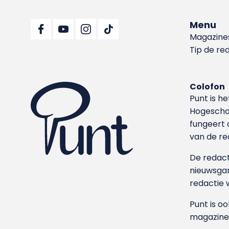
Menu
Magazine
Tip de re
Colofon
Punt is h
Hoge­sch
fungeert 
van de re
De redacti
nieuwsgar
redactie 
Punt is o
magazine