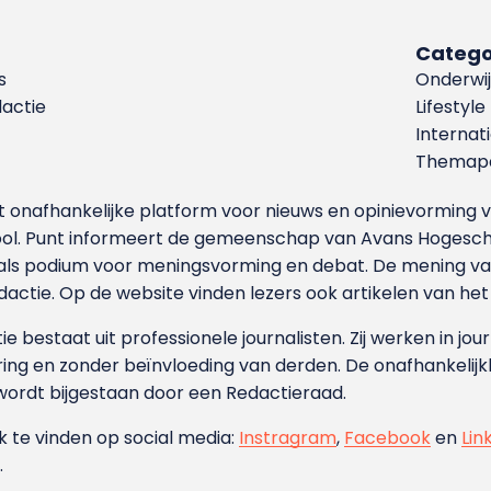
Catego
s
Onderwij
dactie
Lifestyle
Internat
Themapa
et onafhankelijke platform voor nieuws en opinievormin
ool. Punt informeert de gemeenschap van Avans Hogesch
als podium voor meningsvorming en debat. De mening van 
dactie. Op de website vinden lezers ook artikelen van he
e bestaat uit professionele journalisten. Zij werken in jour
ing en zonder beïnvloeding van derden. De onafhankelijk
wordt bijgestaan door een Redactieraad.
ok te vinden op social media:
Instragram
,
Facebook
en
Lin
.