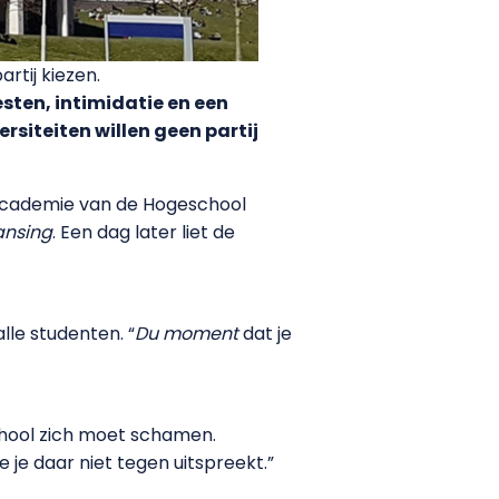
rtij kiezen.
esten, intimidatie en een
rsiteiten willen geen partij
 Academie van de Hogeschool
ansing
. Een dag later liet de
lle studenten. “
Du moment
dat je
hool zich moet schamen.
je daar niet tegen uitspreekt.”