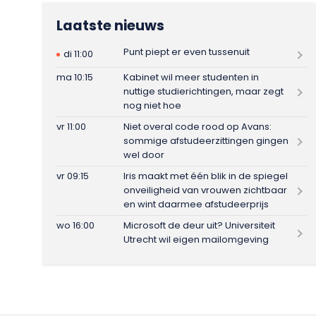
Laatste nieuws
Punt piept er even tussenuit
di 11:00
ma 10:15
Kabinet wil meer studenten in
nuttige studierichtingen, maar zegt
nog niet hoe
vr 11:00
Niet overal code rood op Avans:
sommige afstudeerzittingen gingen
wel door
vr 09:15
Iris maakt met één blik in de spiegel
onveiligheid van vrouwen zichtbaar
en wint daarmee afstudeerprijs
wo 16:00
Microsoft de deur uit? Universiteit
Utrecht wil eigen mailomgeving