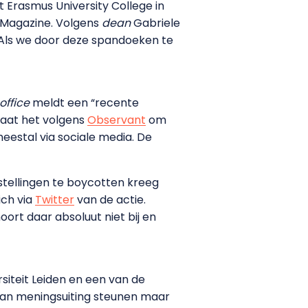
 Erasmus University College in
Magazine. Volgens
dean
Gabriele
 “Als we door deze spandoeken te
 office
meldt een “recente
gaat het volgens
Observant
om
eestal via sociale media. De
stellingen te boycotten kreeg
ich via
Twitter
van de actie.
ort daar absoluut niet bij en
siteit Leiden en een van de
d van meningsuiting steunen maar