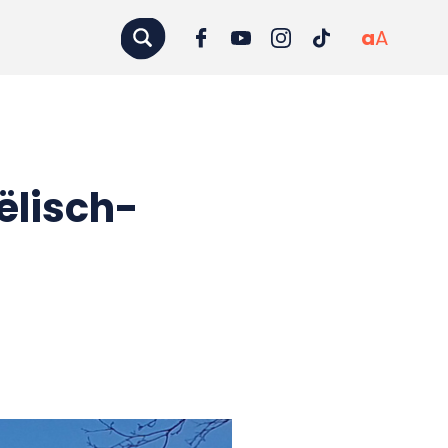
a
A
ëlisch-