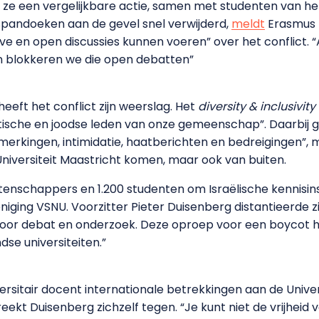
ze een vergelijkbare actie, samen met studenten van het
pandoeken aan de gevel snel verwijderd,
meldt
Erasmus 
ieve en open discussies kunnen voeren” over het conflict.
n blokkeren we die open debatten”
heeft het conflict zijn weerslag. Het
diversity & inclusivity
mitische en joodse leden van onze gemeenschap”. Daarbij 
erkingen, intimidatie, haatberichten en bedreigingen”, m
niversiteit Maastricht komen, maar ook van buiten.
enschappers en 1.200 studenten om Israëlische kennisin
niging VSNU. Voorzitter Pieter Duisenberg distantieerde z
ts voor debat en onderzoek. Deze oproep voor een boycot ho
se universiteiten.”
ersitair docent internationale betrekkingen aan de Univer
preekt Duisenberg zichzelf tegen. “Je kunt niet de vrijhei