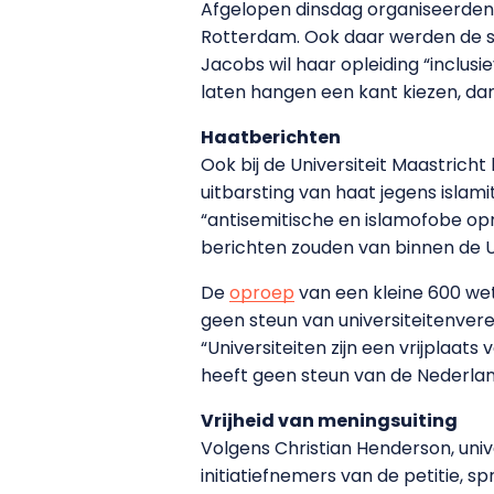
Afgelopen dinsdag organiseerden 
Rotterdam. Ook daar werden de s
Jacobs wil haar opleiding “inclus
laten hangen een kant kiezen, da
Haatberichten
Ook bij de Universiteit Maastricht 
uitbarsting van haat jegens isla
“antisemitische en islamofobe opm
berichten zouden van binnen de U
De
oproep
van een kleine 600 wet
geen steun van universiteitenvere
“Universiteiten zijn een vrijplaa
heeft geen steun van de Nederland
Vrijheid van meningsuiting
Volgens Christian Henderson, univ
initiatiefnemers van de petitie, s