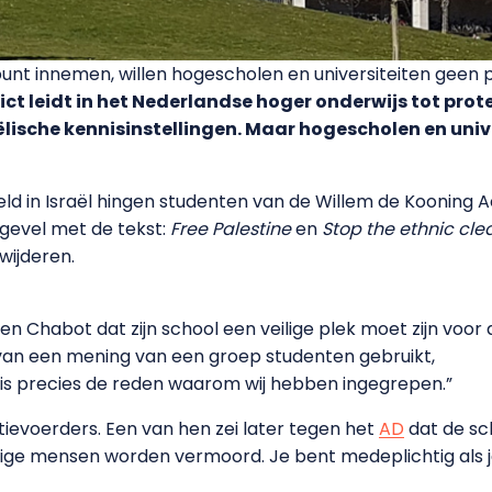
t innemen, willen hogescholen en universiteiten geen pa
lict leidt in het Nederlandse hoger onderwijs tot prot
lische kennisinstellingen. Maar hogescholen en unive
eld in Israël hingen studenten van de Willem de Kooning
gevel met de tekst:
Free Palestine
en
Stop the ethnic cle
wijderen.
en Chabot dat zijn school een veilige plek moet zijn voor a
van een mening van een groep studenten gebruikt,
at is precies de reden waarom wij hebben ingegrepen.”
actievoerders. Een van hen zei later tegen het
AD
dat de sc
ge mensen worden vermoord. Je bent medeplichtig als je 