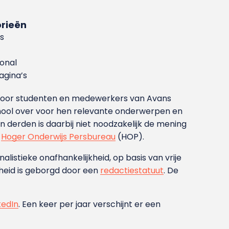
rieën
s
ional
gina’s
g voor studenten en medewerkers van Avans
ool over voor hen relevante onderwerpen en
derden is daarbij niet noodzakelijk de mening
t
Hoger Onderwijs Persbureau
(HOP).
nalistieke onafhankelijkheid, op basis van vrije
heid is geborgd door een
redactiestatuut
. De
kedIn
. Een keer per jaar verschijnt er een