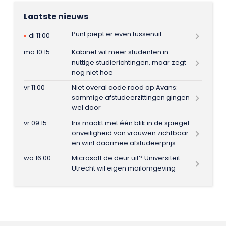
Laatste nieuws
Punt piept er even tussenuit
di 11:00
ma 10:15
Kabinet wil meer studenten in
nuttige studierichtingen, maar zegt
nog niet hoe
vr 11:00
Niet overal code rood op Avans:
sommige afstudeerzittingen gingen
wel door
vr 09:15
Iris maakt met één blik in de spiegel
onveiligheid van vrouwen zichtbaar
en wint daarmee afstudeerprijs
wo 16:00
Microsoft de deur uit? Universiteit
Utrecht wil eigen mailomgeving