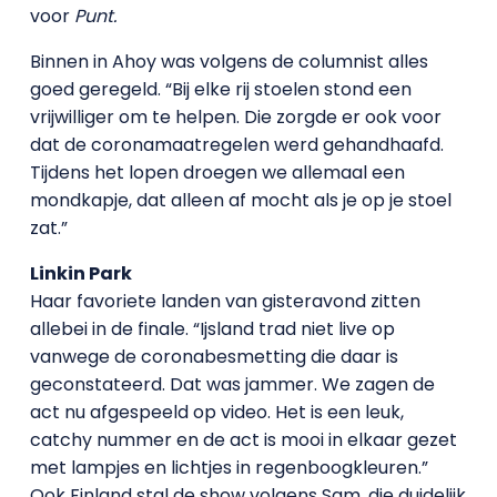
voor
Punt.
Binnen in Ahoy was volgens de columnist alles
goed geregeld. “Bij elke rij stoelen stond een
vrijwilliger om te helpen. Die zorgde er ook voor
dat de coronamaatregelen werd gehandhaafd.
Tijdens het lopen droegen we allemaal een
mondkapje, dat alleen af mocht als je op je stoel
zat.”
Linkin Park
Haar favoriete landen van gisteravond zitten
allebei in de finale. “Ijsland trad niet live op
vanwege de coronabesmetting die daar is
geconstateerd. Dat was jammer. We zagen de
act nu afgespeeld op video. Het is een leuk,
catchy nummer en de act is mooi in elkaar gezet
met lampjes en lichtjes in regenboogkleuren.”
Ook Finland stal de show volgens Sam, die duidelijk