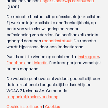
artikelen van het
Hoger Onderwijs Persbureau
(HOP).
De redactie bestaat uit professionele journalisten.
Zij werken in journalistieke onafhankelijkheid, op
basis van vrije nieuwsgaring en zonder
beïnvloeding van derden. De onafhankelijkheid is
geborgd door een
redactiestatuut
. De redactie
wordt bijgestaan door een Redactieraad.
Punt is ook te vinden op social media:
Instragram
,
Facebook
en
LinkedIn
. Een keer per jaar verschijnt
er een magazine.
De website punt.avans.nl voldoet gedeeltelijk aan
de internationale toegankelijkheidsrichtlijnen
WCAG 2.1, niveau AA. Ga naar de
toegankelijkheidsverklaring
.
Cookie instellingen
|
Cookies