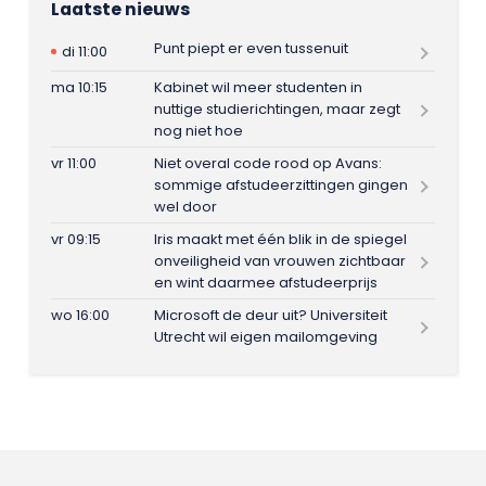
Laatste nieuws
Punt piept er even tussenuit
di 11:00
ma 10:15
Kabinet wil meer studenten in
nuttige studierichtingen, maar zegt
nog niet hoe
vr 11:00
Niet overal code rood op Avans:
sommige afstudeerzittingen gingen
wel door
vr 09:15
Iris maakt met één blik in de spiegel
onveiligheid van vrouwen zichtbaar
en wint daarmee afstudeerprijs
wo 16:00
Microsoft de deur uit? Universiteit
Utrecht wil eigen mailomgeving