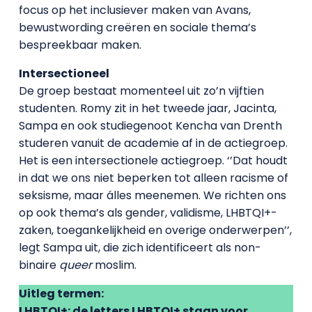
focus op het inclusiever maken van Avans,
bewustwording creëren en sociale thema’s
bespreekbaar maken.
Intersectioneel
De groep bestaat momenteel uit zo’n vijftien
studenten. Romy zit in het tweede jaar, Jacinta,
Sampa en ook studiegenoot Kencha van Drenth
studeren vanuit de academie af in de actiegroep.
Het is een intersectionele actiegroep. ‘’Dat houdt
in dat we ons niet beperken tot alleen racisme of
seksisme, maar álles meenemen. We richten ons
op ook thema’s als gender, validisme, LHBTQI+-
zaken, toegankelijkheid en overige onderwerpen’’,
legt Sampa uit, die zich identificeert als non-
binaire
queer
moslim.
Uitleg termen:
LHBTQI+: de letters LHBTQI+ staan voor