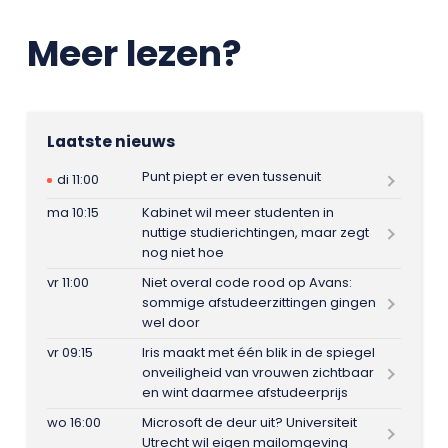
Meer lezen?
Laatste nieuws
Punt piept er even tussenuit
di 11:00
ma 10:15
Kabinet wil meer studenten in
nuttige studierichtingen, maar zegt
nog niet hoe
vr 11:00
Niet overal code rood op Avans:
sommige afstudeerzittingen gingen
wel door
vr 09:15
Iris maakt met één blik in de spiegel
onveiligheid van vrouwen zichtbaar
en wint daarmee afstudeerprijs
wo 16:00
Microsoft de deur uit? Universiteit
Utrecht wil eigen mailomgeving