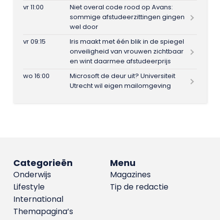
vr 11:00
Niet overal code rood op Avans:
sommige afstudeerzittingen gingen
wel door
vr 09:15
Iris maakt met één blik in de spiegel
onveiligheid van vrouwen zichtbaar
en wint daarmee afstudeerprijs
wo 16:00
Microsoft de deur uit? Universiteit
Utrecht wil eigen mailomgeving
Categorieën
Menu
Onderwijs
Magazines
Lifestyle
Tip de redactie
International
Themapagina’s