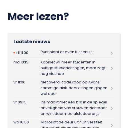
Meer lezen?
Laatste nieuws
Punt piept er even tussenuit
di 11:00
ma 10:15
Kabinet wil meer studenten in
nuttige studierichtingen, maar zegt
nog niet hoe
vr 11:00
Niet overal code rood op Avans:
sommige afstudeerzittingen gingen
wel door
vr 09:15
Iris maakt met één blik in de spiegel
onveiligheid van vrouwen zichtbaar
en wint daarmee afstudeerprijs
wo 16:00
Microsoft de deur uit? Universiteit
Utrecht wil eigen mailomgeving