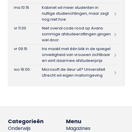
ma 10:15
Kabinet wil meer studenten in
nuttige studierichtingen, maar zegt
nog niet hoe
vr 11:00
Niet overal code rood op Avans:
sommige afstudeerzittingen gingen
wel door
vr 09:15
Iris maakt met één blik in de spiegel
onveiligheid van vrouwen zichtbaar
en wint daarmee afstudeerprijs
wo 16:00
Microsoft de deur uit? Universiteit
Utrecht wil eigen mailomgeving
Categorieën
Menu
Onderwijs
Magazines