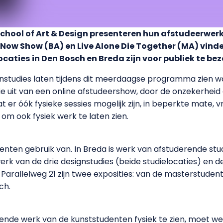
chool of Art & Design presenteren hun afstudeerwerk
s Now Show (BA) en Live Alone Die Together (MA) vind
ocaties
in Den Bosch en Breda zijn voor publiek te be
nstudies laten tijdens dit meerdaagse programma zien wa
tie uit van een online afstudeershow, door de onzekerhe
t er óók fysieke sessies mogelijk zijn, in beperkte mate,
om ook fysiek werk te laten zien.
denten gebruik van. In Breda is werk van afstuderende stu
 werk van de drie designstudies (beide studielocaties) en 
Parallelweg 21 zijn twee exposities: van de masterstuden
ch.
ende werk van de kunststudenten fysiek te zien, moet wel