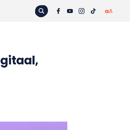
a
A
gitaal,