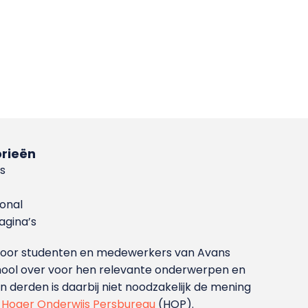
rieën
s
ional
gina’s
g voor studenten en medewerkers van Avans
ool over voor hen relevante onderwerpen en
derden is daarbij niet noodzakelijk de mening
t
Hoger Onderwijs Persbureau
(HOP).