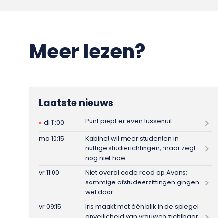
Meer lezen?
Laatste nieuws
Punt piept er even tussenuit
di 11:00
ma 10:15
Kabinet wil meer studenten in
nuttige studierichtingen, maar zegt
nog niet hoe
vr 11:00
Niet overal code rood op Avans:
sommige afstudeerzittingen gingen
wel door
vr 09:15
Iris maakt met één blik in de spiegel
onveiligheid van vrouwen zichtbaar