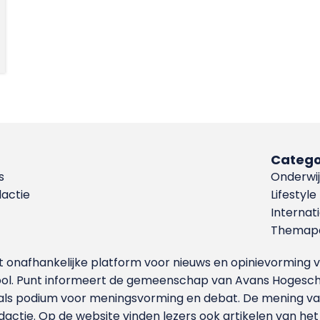
Catego
s
Onderwij
dactie
Lifestyle
Internat
Themapa
et onafhankelijke platform voor nieuws en opinievormin
ool. Punt informeert de gemeenschap van Avans Hogesch
als podium voor meningsvorming en debat. De mening van 
dactie. Op de website vinden lezers ook artikelen van he