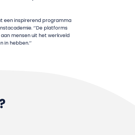
taat een inspirerend programma
kunstacademie. ‘’De platforms
n aan mensen uit het werkveld
n in hebben.’’
?