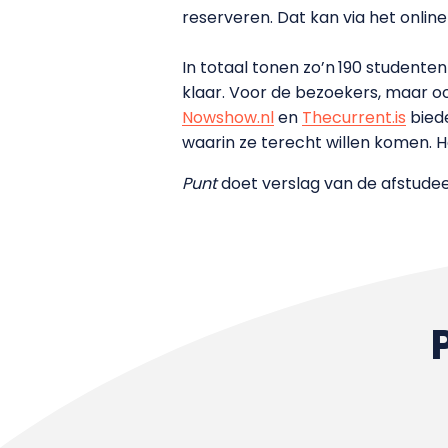
reserveren. Dat kan via het onlin
In totaal tonen zo’n
190 studenten
klaar. Voor de bezoekers, maar oo
Nowshow.nl
en
Thecurrent.is
biede
waarin ze terecht willen komen. H
Punt
doet verslag van de afstudee