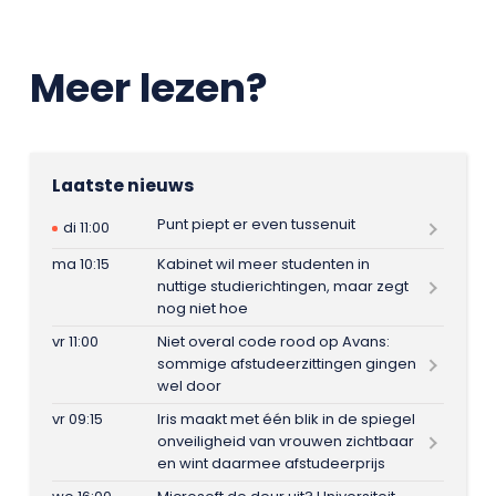
Meer lezen?
Laatste nieuws
Punt piept er even tussenuit
di 11:00
ma 10:15
Kabinet wil meer studenten in
nuttige studierichtingen, maar zegt
nog niet hoe
vr 11:00
Niet overal code rood op Avans:
sommige afstudeerzittingen gingen
wel door
vr 09:15
Iris maakt met één blik in de spiegel
onveiligheid van vrouwen zichtbaar
en wint daarmee afstudeerprijs