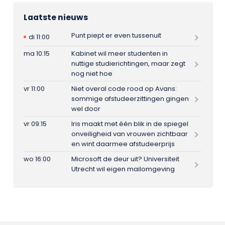
Laatste nieuws
Punt piept er even tussenuit
di 11:00
ma 10:15
Kabinet wil meer studenten in
nuttige studierichtingen, maar zegt
nog niet hoe
vr 11:00
Niet overal code rood op Avans:
sommige afstudeerzittingen gingen
wel door
vr 09:15
Iris maakt met één blik in de spiegel
onveiligheid van vrouwen zichtbaar
en wint daarmee afstudeerprijs
wo 16:00
Microsoft de deur uit? Universiteit
Utrecht wil eigen mailomgeving