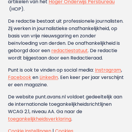
artikelen van het
Hoger Onderwijs Persbureau
(HOP).
De redactie bestaat uit professionele journalisten.
Zij werken in journalistieke onafhankelijkheid, op
basis van vrije nieuwsgaring en zonder
beïnvloeding van derden. De onafhankelijkheid is
geborgd door een
redactiestatuut
. De redactie
wordt bijgestaan door een Redactieraad.
Punt is ook te vinden op social media:
Instragram
,
Facebook
en
LinkedIn
. Een keer per jaar verschijnt
er een magazine.
De website punt.avans.nl voldoet gedeeltelijk aan
de internationale toegankelijkheidsrichtlijnen
WCAG 2.1, niveau AA. Ga naar de
toegankelijkheidsverklaring
.
Cookie instellingen
|
Cookies