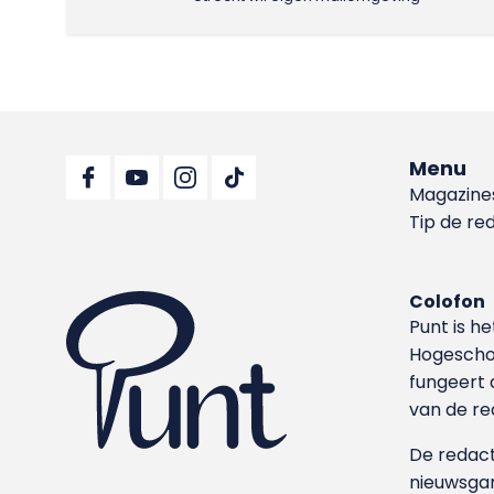
Menu
Magazine
Tip de re
Colofon
Punt is h
Hoge­sch
fungeert 
van de re
De redacti
nieuwsgar