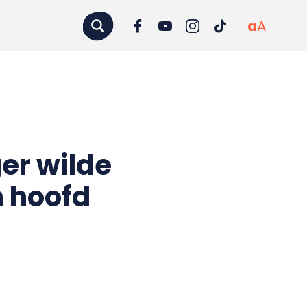
a
A
ger wilde
n hoofd