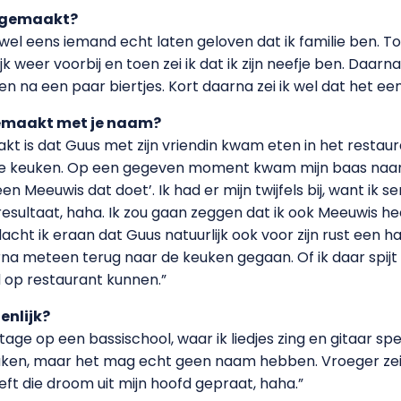
n gemaakt?
 wel eens iemand echt laten geloven dat ik familie ben. Toe
k weer voorbij en toen zei ik dat ik zijn neefje ben. Daarn
gen na een paar biertjes. Kort daarna zei ik wel dat het ee
gemaakt met je naam?
 is dat Guus met zijn vriendin kwam eten in het restaur
n de keuken. Op een gegeven moment kwam mijn baas naar mi
n Meeuwis dat doet’. Ik had er mijn twijfels bij, want ik s
 resultaat, haha. Ik zou gaan zeggen dat ik ook Meeuwis 
acht ik eraan dat Guus natuurlijk ook voor zijn rust een 
aarna meteen terug naar de keuken gegaan. Of ik daar spij
 op restaurant kunnen.”
enlijk?
age op een bassischool, waar ik liedjes zing en gitaar spe
raken, maar het mag echt geen naam hebben. Vroeger zei ik
eft die droom uit mijn hoofd gepraat, haha.”