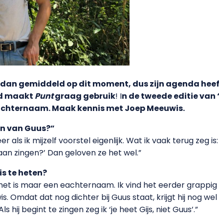
s dan gemiddeld op dit moment, dus zijn agenda hee
id maakt
Punt
graag gebruik
! I
n de tweede editie van
achternaam. Maak kennis met Joep Meeuwis.
oon van Guus?”
er als ik mijzelf voorstel eigenlijk. Wat ik vaak terug zeg is:
aan zingen?’ Dan geloven ze het wel.”
is te heten?
, het is maar een eachternaam. Ik vind het eerder grappig e
s. Omdat dat nog dichter bij Guus staat, krijgt hij nog we
 hij begint te zingen zeg ik ‘je heet Gijs, niet Guus’.”