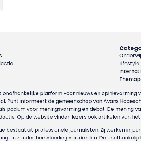
Catego
s
Onderwij
dactie
Lifestyle
Internat
Themapa
et onafhankelijke platform voor nieuws en opinievormin
ool. Punt informeert de gemeenschap van Avans Hogesch
als podium voor meningsvorming en debat. De mening van 
dactie. Op de website vinden lezers ook artikelen van he
e bestaat uit professionele journalisten. Zij werken in jour
ing en zonder beïnvloeding van derden. De onafhankelijk