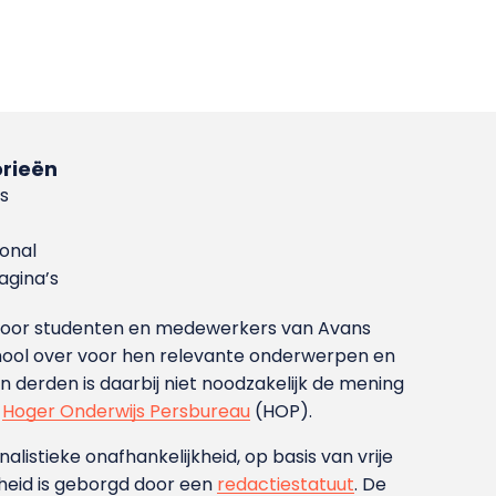
rieën
s
ional
gina’s
g voor studenten en medewerkers van Avans
ool over voor hen relevante onderwerpen en
derden is daarbij niet noodzakelijk de mening
t
Hoger Onderwijs Persbureau
(HOP).
nalistieke onafhankelijkheid, op basis van vrije
heid is geborgd door een
redactiestatuut
. De