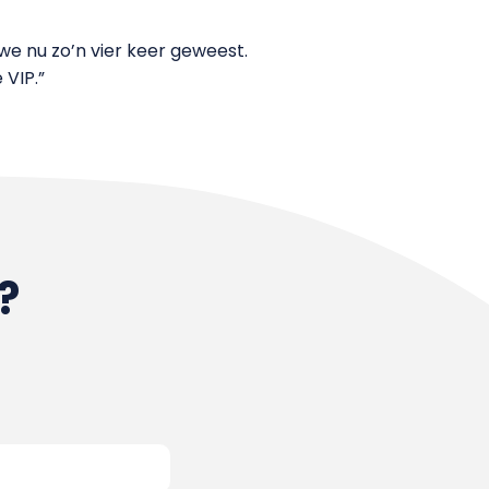
 we nu zo’n vier keer geweest.
 VIP.”
?