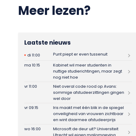
Meer lezen?
Laatste nieuws
Punt piept er even tussenuit
di 11:00
ma 10:15
Kabinet wil meer studenten in
nuttige studierichtingen, maar zegt
nog niet hoe
vr 11:00
Niet overal code rood op Avans:
sommige afstudeerzittingen gingen
wel door
vr 09:15
Iris maakt met één blik in de spiegel
onveiligheid van vrouwen zichtbaar
en wint daarmee afstudeerprijs
wo 16:00
Microsoft de deur uit? Universiteit
Utrecht wil eigen mailomgeving