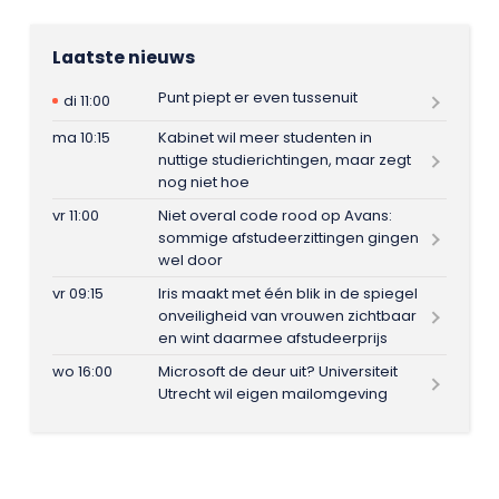
Laatste nieuws
Punt piept er even tussenuit
di 11:00
ma 10:15
Kabinet wil meer studenten in
nuttige studierichtingen, maar zegt
nog niet hoe
vr 11:00
Niet overal code rood op Avans:
sommige afstudeerzittingen gingen
wel door
vr 09:15
Iris maakt met één blik in de spiegel
onveiligheid van vrouwen zichtbaar
en wint daarmee afstudeerprijs
wo 16:00
Microsoft de deur uit? Universiteit
Utrecht wil eigen mailomgeving