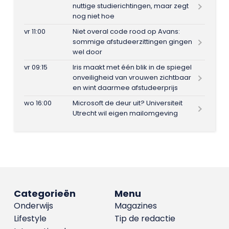
nuttige studierichtingen, maar zegt
nog niet hoe
vr 11:00
Niet overal code rood op Avans:
sommige afstudeerzittingen gingen
wel door
vr 09:15
Iris maakt met één blik in de spiegel
onveiligheid van vrouwen zichtbaar
en wint daarmee afstudeerprijs
wo 16:00
Microsoft de deur uit? Universiteit
Utrecht wil eigen mailomgeving
Categorieën
Menu
Onderwijs
Magazines
Lifestyle
Tip de redactie