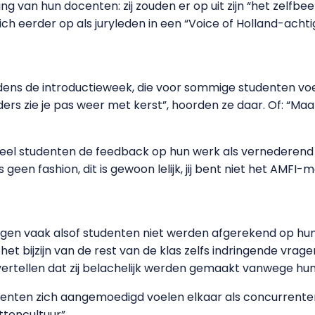
ning van hun docenten: zij zouden er op uit zijn “het zelfb
ich eerder op als juryleden in een “Voice of Holland-achti
ijdens de introductieweek, die voor sommige studenten voe
ers zie je pas weer met kerst”, hoorden ze daar. Of: “Maak
 veel studenten de feedback op hun werk als vernederend
 geen fashion, dit is gewoon lelijk, jij bent niet het AMFI-m
ingen vaak alsof studenten niet werden afgerekend op hu
het bijzijn van de rest van de klas zelfs indringende vragen
ertellen dat zij belachelijk werden gemaakt vanwege hun
enten zich aangemoedigd voelen elkaar als concurrenten t
attencultuur”.