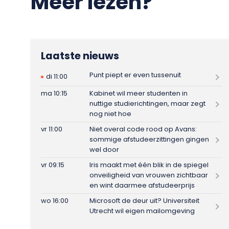
Meer lezen?
Laatste nieuws
Punt piept er even tussenuit
di 11:00
ma 10:15
Kabinet wil meer studenten in
nuttige studierichtingen, maar zegt
nog niet hoe
vr 11:00
Niet overal code rood op Avans:
sommige afstudeerzittingen gingen
wel door
vr 09:15
Iris maakt met één blik in de spiegel
onveiligheid van vrouwen zichtbaar
en wint daarmee afstudeerprijs
wo 16:00
Microsoft de deur uit? Universiteit
Utrecht wil eigen mailomgeving