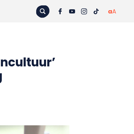
a
A
ncultuur’
g