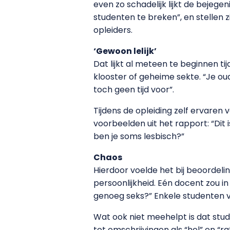
even zo schadelijk lijkt de bejege
studenten te breken”, en stellen z
opleiders.
‘Gewoon lelijk’
Dat lijkt al meteen te beginnen t
klooster of geheime sekte. “Je oud
toch geen tijd voor”.
Tijdens de opleiding zelf ervaren
voorbeelden uit het rapport: “Dit is
ben je soms lesbisch?”
Chaos
Hierdoor voelde het bij beoordel
persoonlijkheid. Eén docent zou in 
genoeg seks?” Enkele studenten v
Wat ook niet meehelpt is dat stud
tot omschrijvingen als “hel” en “r