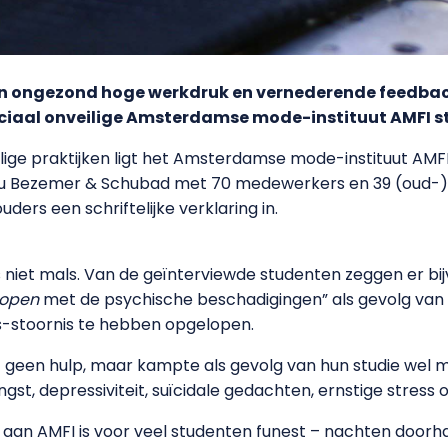
een ongezond hoge werkdruk en vernederende feedbac
ciaal onveilige Amsterdamse mode-instituut AMFI ste
ilige praktijken ligt het Amsterdamse mode-instituut AMF
 Bezemer & Schubad met 70 medewerkers en 39 (oud-)s
ders een schriftelijke verklaring in.
s niet mals. Van de geïnterviewde studenten zeggen er bij
open
met de psychische beschadigingen” als gevolg van 
s-stoornis te hebben opgelopen.
 geen hulp, maar kampte als gevolg van hun studie wel m
st, depressiviteit, suïcidale gedachten, ernstige stress o
an AMFI is voor veel studenten funest – nachten doorha