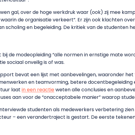
wen gal, over de hoge werkdruk waar (ook) zij mee kamp
 waarin de organisatie verkeert”. Er zijn ook klachten o
 scholing en begeleiding. De kritiek van de studenten 
bij de modeopleiding “alle normen in ernstige mate wor
e sociaal onveilig is of was.
apport bevat een lijst met aanbevelingen, waaronder het
amenwerken en teamvorming, betere docentbegeleiding 
tuur laat
in een reactie
weten alle conclusies en aanbevel
cuses aan voor de “onacceptabele manier” waarop stude
eïnterviewde studenten als medewerkers verbetering zien 
cteur – een verandertraject is gestart. De eerste tekene