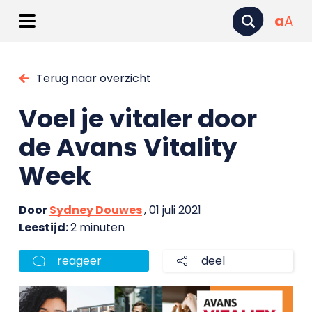
a
A
Terug naar overzicht
Voel je vitaler door
de Avans Vitality
Week
Door
Sydney Douwes
, 01 juli 2021
Leestijd:
2 minuten
reageer
deel