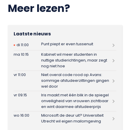
Meer lezen?
Laatste nieuws
Punt piept er even tussenuit
di 11:00
ma 10:15
Kabinet wil meer studenten in
nuttige studierichtingen, maar zegt
nog niet hoe
vr 11:00
Niet overal code rood op Avans:
sommige afstudeerzittingen gingen
wel door
vr 09:15
Iris maakt met één blik in de spiegel
onveiligheid van vrouwen zichtbaar
en wint daarmee afstudeerprijs
wo 16:00
Microsoft de deur uit? Universiteit
Utrecht wil eigen mailomgeving