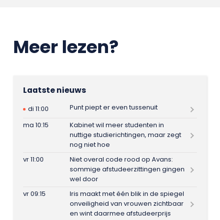
Meer lezen?
Laatste nieuws
Punt piept er even tussenuit
di 11:00
ma 10:15
Kabinet wil meer studenten in
nuttige studierichtingen, maar zegt
nog niet hoe
vr 11:00
Niet overal code rood op Avans:
sommige afstudeerzittingen gingen
wel door
vr 09:15
Iris maakt met één blik in de spiegel
onveiligheid van vrouwen zichtbaar
en wint daarmee afstudeerprijs