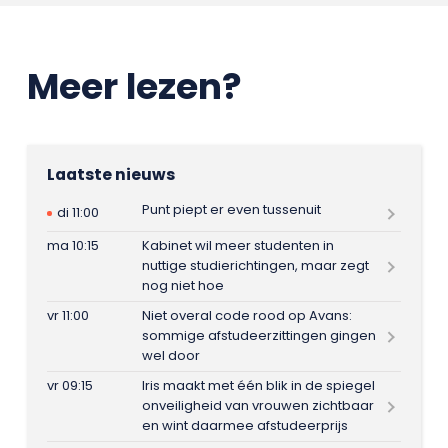
Meer lezen?
Laatste nieuws
Punt piept er even tussenuit
di 11:00
ma 10:15
Kabinet wil meer studenten in
nuttige studierichtingen, maar zegt
nog niet hoe
vr 11:00
Niet overal code rood op Avans:
sommige afstudeerzittingen gingen
wel door
vr 09:15
Iris maakt met één blik in de spiegel
onveiligheid van vrouwen zichtbaar
en wint daarmee afstudeerprijs