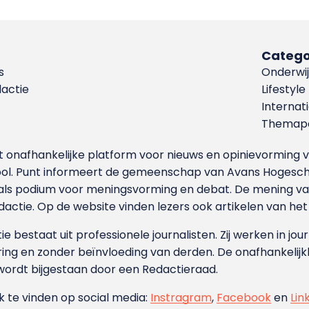
Catego
s
Onderwij
dactie
Lifestyle
Internat
Themapa
et onafhankelijke platform voor nieuws en opinievormin
ool. Punt informeert de gemeenschap van Avans Hogesch
als podium voor meningsvorming en debat. De mening van 
dactie. Op de website vinden lezers ook artikelen van he
e bestaat uit professionele journalisten. Zij werken in jour
ing en zonder beïnvloeding van derden. De onafhankelijk
wordt bijgestaan door een Redactieraad.
ok te vinden op social media:
Instragram
,
Facebook
en
Lin