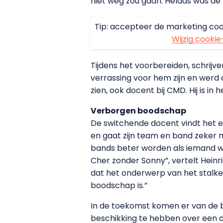
niet weg zou gaan. Helaas was de 
Tip: accepteer de marketing coo
Wijzig cookie
Tijdens het voorbereiden, schrij
verrassing voor hem zijn en werd al
zien, ook docent bij CMD. Hij is in
Verborgen boodschap
De switchende docent vindt het e
en gaat zijn team en band zeker m
bands beter worden als iemand we
Cher zonder Sonny”, vertelt Heinr
dat het onderwerp van het stalke
boodschap is.”
In de toekomst komen er van de 
beschikking te hebben over een d