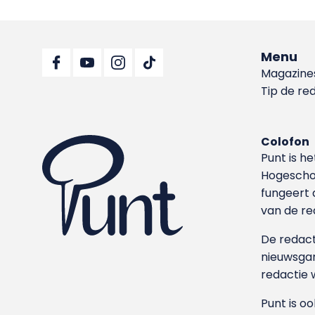
Menu
Magazine
Tip de re
Colofon
Punt is h
Hoge­sch
fungeert 
van de re
De redacti
nieuwsgar
redactie 
Punt is o