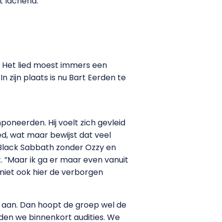
t lachend.
. Het lied moest immers een
n zijn plaats is nu Bart Eerden te
oneerden. Hij voelt zich gevleid
ed, wat maar bewijst dat veel
 Black Sabbath zonder Ozzy en
. ”Maar ik ga er maar even vanuit
niet ook hier de verborgen
 aan. Dan hoopt de groep wel de
den we binnenkort audities. We