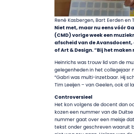
René Kasbergen, Bart Eerden en T
Niet met, maar nu eens vóór G
(CMD) vorige week een muziekn
afscheid van de Avansdocent, 
of Art & Design. ”Bij het maken
Heinrichs was trouw lid van de mu
gelegenheden in het collegejaar
”Gabri was multi-inzetbaar. Hij s
Tim Leeijen – van Geelen, ook al 
Controversieel
Het kon volgens de docent dan o
kozen een nummer van de Duitse po
nummer gaat over een meisje dat 
tekst onder geschreven waaruit bl