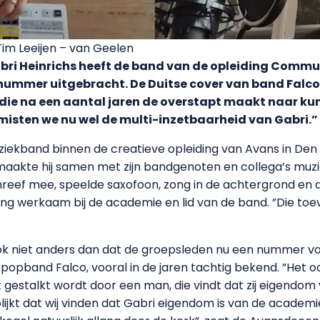
im Leeijen – van Geelen
abri Heinrichs heeft de band van de opleiding Comm
ummer uitgebracht. De Duitse cover van band Falco s
die na een aantal jaren de overstapt maakt naar ku
 misten we nu wel de multi-inzetbaarheid van Gabri.”
ziekband binnen de creatieve opleiding van Avans in Den 
 maakte hij samen met zijn bandgenoten en collega’s mu
chreef mee, speelde saxofoon, zong in de achtergrond en d
lang werkaam bij de academie en lid van de band. ”Die t
ok niet anders dan dat de groepsleden nu een nummer vo
pband Falco, vooral in de jaren tachtig bekend. ”Het oo
gestalkt wordt door een man, die vindt dat zij eigendom 
ijkt dat wij vinden dat Gabri eigendom is van de academie