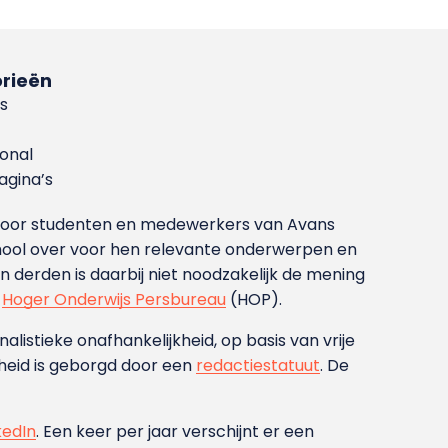
rieën
s
ional
gina’s
g voor studenten en medewerkers van Avans
ool over voor hen relevante onderwerpen en
derden is daarbij niet noodzakelijk de mening
t
Hoger Onderwijs Persbureau
(HOP).
nalistieke onafhankelijkheid, op basis van vrije
heid is geborgd door een
redactiestatuut
. De
kedIn
. Een keer per jaar verschijnt er een