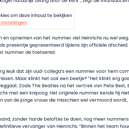
kogel natuurlijk allang door de kerk”, zegt de Avansdocen
kies om deze inhoud te bekijken
-instellingen
ven en opnemen van het nummer viel Heinrichs nu wel weg
s presentje gepresenteerd tijdens zijn officiële afscheid. I
 het nummer de toetsenist.
rg leuk dat zijn oud-collega’s een nummer voor hem comp
issen. Maar klinkt het ook een beetje? ”Het klinkt erg go
ggaat. Zoals The Beatles na het vertrek van Pete Best,
ichs met een knipoog. Het originele nummer kende hij niet
n van de jonge vrouw die misschien wel vermoord wordt, 
band, zonder harde beloftes te doen, nog meer nummers
efinitieve vervanger van Heinrichs. ”Binnen het team hou