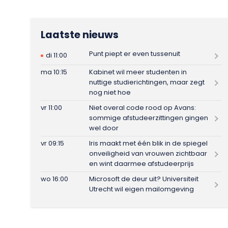
Laatste nieuws
Punt piept er even tussenuit
di 11:00
ma 10:15
Kabinet wil meer studenten in
nuttige studierichtingen, maar zegt
nog niet hoe
vr 11:00
Niet overal code rood op Avans:
sommige afstudeerzittingen gingen
wel door
vr 09:15
Iris maakt met één blik in de spiegel
onveiligheid van vrouwen zichtbaar
en wint daarmee afstudeerprijs
wo 16:00
Microsoft de deur uit? Universiteit
Utrecht wil eigen mailomgeving