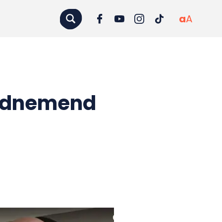
a
A
eidnemend